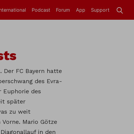
International
Podcast
Forum
App
Support
sts
. Der FC Bayern hatte
berschwang des Evra-
r Euphorie des
it später
was zu weit
 Vorne. Mario Götze
Diagonallauf in den