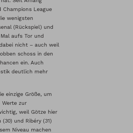
hat. Seit Anfang
und Champions League
 die wenigsten
enal (Rückspiel) und
 Mal aufs Tor und
 dabei nicht – auch weil
Robben schoss in den
Chancen ein. Auch
istik deutlich mehr
ie einzige Größe, um
e Werte zur
chtig, weil Götze hier
(30) und Ribéry (31)
iesem Niveau machen