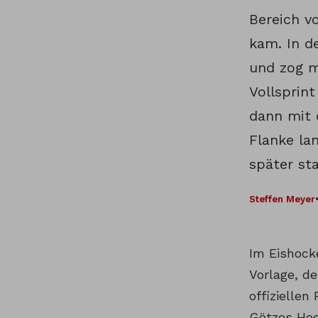
Bereich vo
kam. In d
und zog m
Vollsprin
dann mit 
Flanke la
später st
Steffen Meyer
Im Eishocke
Vorlage, d
offiziellen
Götzes Hoc