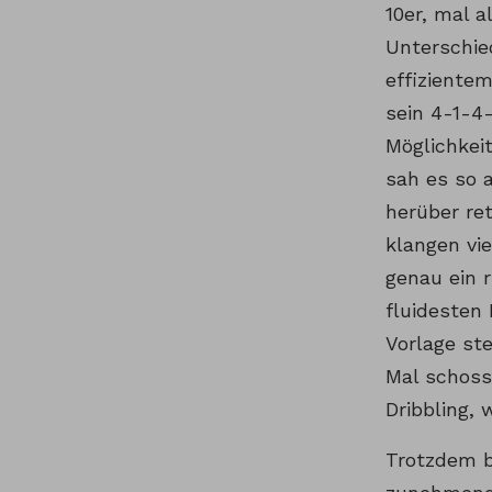
10er, mal a
Unterschie
effiziente
sein 4-1-4-
Möglichkei
sah es so 
herüber ret
klangen vi
genau ein r
fluidesten
Vorlage st
Mal schoss 
Dribbling,
Trotzdem b