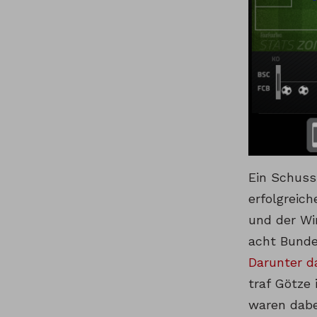
Ein Schuss 
erfolgreic
und der Wi
acht Bundes
Darunter d
traf Götze 
waren dabei