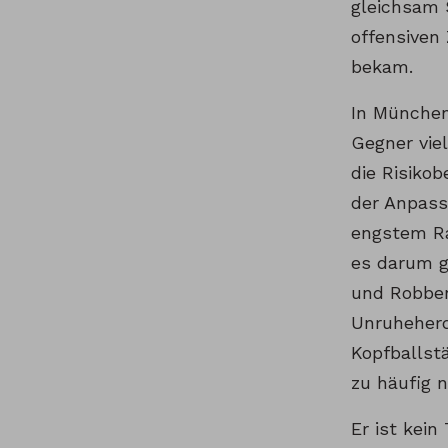
gleichsam 
offensiven
bekam.
In München
Gegner vie
die Risikob
der Anpass
engstem Ra
es darum g
und Robben
Unruheherd
Kopfballst
zu häufig n
Er ist kein