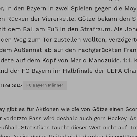
r, in den Bayern in zwei Spielen gegen die Moy
en Rücken der Viererkette. Götze bekam den St
it dem Ball am Fuß in den Strafraum. Als Jon
t den Weg zum Tor zustellen wollten, verzögert
dem Außenrist ab auf den nachgerückten Fran
ndete auf dem Kopf von Mario Mandzukic. 1:1.
and der FC Bayern im Halbfinale der UEFA Ch
FC Bayern Männer
•
11.04.2014
•
y gibt es für Aktionen wie die von Götze einen Scor
er vorletzte Pass wird deshalb auch gern Hockey-Ass
 Fußball-Statistiken taucht dieser Wert nicht auf. T
key-Assist gegen United nicht darüber hinwegtäus