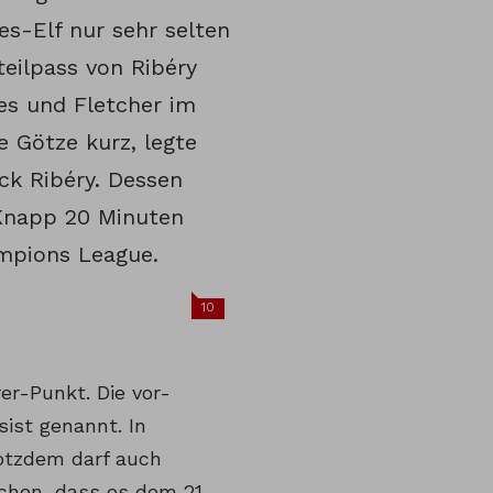
es-Elf nur sehr selten
eilpass von Ribéry
es und Fletcher im
e Götze kurz, legte
ck Ribéry. Dessen
 Knapp 20 Minuten
ampions League.
10
er-Punkt. Die vor-
ist genannt. In
rotzdem darf auch
chen, dass es dem 21-