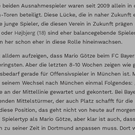
e beiden Ausnahmespieler waren seit 2009 allein in 
-Toren beteiligt. Diese Lücke, die in naher Zukunft 
e junge Spieler, die diesen Verein in Zukunft prägen
) oder
Højbjerg (18)
sind eher balancegebende Spieler
n her schon eher in diese Rolle hineinwachsen.
it alldem aufzeigen, dass Mario Götze beim FC Bayer
eringsten. Aber die letzten 8-10 Wochen zeigen wie 
bedarf gerade für Offensivspieler in München ist.
 seinem Wechsel nach München einmal Folgendes: 
 an der Mittellinie gewartet und gekontert. Bei Bay
enden Mittelstürmer, der auch Platz schafft für die
 diese Position, das geht nicht von heute auf morge
 Spielertyp als Mario Götze, aber klar ist auch, das
ch zu seiner Zeit in Dortmund anpassen muss. Dort 