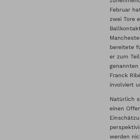
zunehmend 
Februar ha
zwei Tore e
Ballkontak
Manchester
bereitete f
er zum Tei
genannten 
Franck Rib
involviert 
Natürlich 
einen Offe
Einschätzu
perspektivi
werden nic