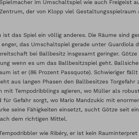
Spielmacher im Umschaltspiel wie auch Freigeist a
 Zentrum, der von Klopp viel Gestaltungsspielraum 
 ist das Spiel ein völlig anderes. Die Räume sind g
l enger, das Umschaltspiel gerade unter Guardiola 
ereitschaft bei Ballbesitz insgesamt geringer. Götze
ung wenn es um das Ballbesitzspiel geht. Ballsiche
um ist er (86 Prozent Passquote). Schwieriger fäll
eht aus langen Phasen den Ballbesitzes Torgefahr z
 mit Tempodribblings agieren, wo Müller als robus
 für Gefahr sorgt, wo Mario Mandzukic mit enorme
ärke seine Fähigkeiten einsetzt, sucht Götze seit e
ach dem richtigen Mittel.
 Tempodribbler wie Ribéry, er ist kein Rauminterpre