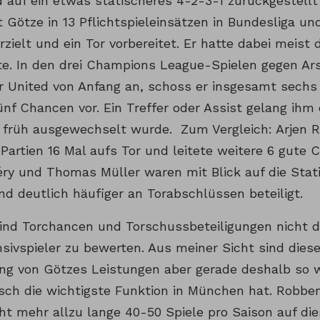
auf ein etwas statischeres 4-2-3-1 zurückgestellt 
t Götze in 13 Pflichtspieleinsätzen in Bundesliga 
rzielt und ein Tor vorbereitet. Er hatte dabei meist
te. In den drei Champions League-Spielen gegen Ars
 United von Anfang an, schoss er insgesamt sechs
ünf Chancen vor. Ein Treffer oder Assist gelang ihm
l früh ausgewechselt wurde. Zum Vergleich: Arjen 
Partien 16 Mal aufs Tor und leitete weitere 6 gute 
éry und Thomas Müller waren mit Blick auf die Stat
und deutlich häufiger an Torabschlüssen beteiligt.
sind Torchancen und Torschussbeteiligungen nicht d
nsivspieler zu bewerten. Aus meiner Sicht sind dies
ng von Götzes Leistungen aber gerade deshalb so wi
sch die wichtigste Funktion in München hat. Robben 
ht mehr allzu lange 40-50 Spiele pro Saison auf d