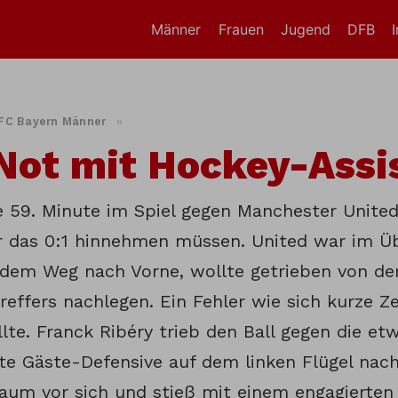
Männer
Frauen
Jugend
DFB
FC Bayern Männer
»
Not mit Hockey-Assi
e 59. Minute im Spiel gegen Manchester United
r das 0:1 hinnehmen müssen. United war im Ü
 dem Weg nach Vorne, wollte getrieben von de
effers nachlegen. Ein Fehler wie sich kurze Ze
lte. Franck Ribéry trieb den Ball gegen die et
te Gäste-Defensive auf dem linken Flügel nach
aum vor sich und stieß mit einem engagierten 