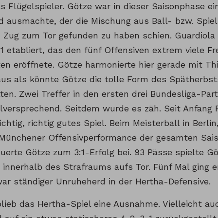
ls Flügelspieler. Götze war in dieser Saisonphase ei
d ausmachte, der die Mischung aus Ball- bzw. Spiel
m Zug zum Tor gefunden zu haben schien. Guardiola 
1 etabliert, das den fünf Offensiven extrem viele Fr
ten eröffnete. Götze harmonierte hier gerade mit Th
aus als könnte Götze die tolle Form des Spätherbst
ten. Zwei Treffer in den ersten drei Bundesliga-Par
elversprechend. Seitdem wurde es zäh. Seit Anfang
ichtig, richtig gutes Spiel. Beim Meisterball in Berlin
 Münchener Offensivperformance der gesamten Saiso
euerte Götze zum 3:1-Erfolg bei. 93 Pässe spielte G
innerhalb des Strafraums aufs Tor. Fünf Mal ging er
 war ständiger Unruheherd in der Hertha-Defensive.
lieb das Hertha-Spiel eine Ausnahme. Vielleicht au