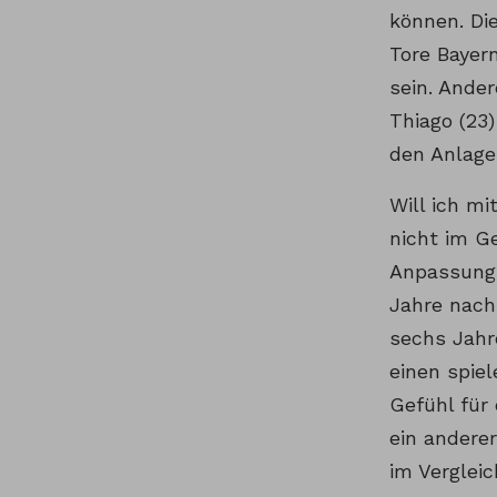
können. Di
Tore Bayern
sein. Ander
Thiago (23
den Anlage
Will ich m
nicht im G
Anpassungs
Jahre nach
sechs Jahre
einen spiel
Gefühl für
ein anderer
im Verglei