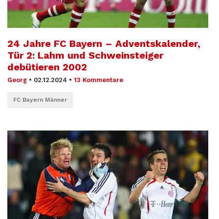
24 Jahre FC Bayern – Adventskalender,
Tür 2: Lahm und Schweinsteiger
debütieren 2002
Georg
•
02.12.2024
•
13 Kommentare
FC Bayern Männer