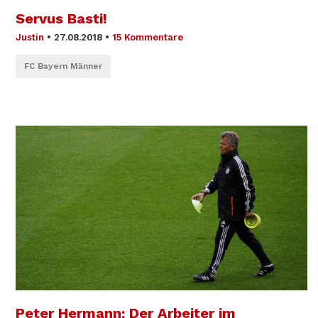
Servus Basti!
Justin
•
27.08.2018
•
15 Kommentare
FC Bayern Männer
Peter Hermann: Der Arbeiter im