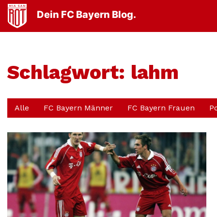
Dein FC Bayern Blog.
Schlagwort:
lahm
Alle
FC Bayern Männer
FC Bayern Frauen
P