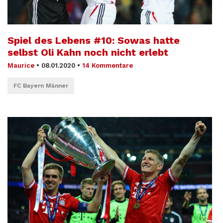
Spiel des Lebens #10: Sowas hatte
selbst Oli Kahn noch nicht erlebt
Maurice
•
08.01.2020
•
14 Kommentare
FC Bayern Männer