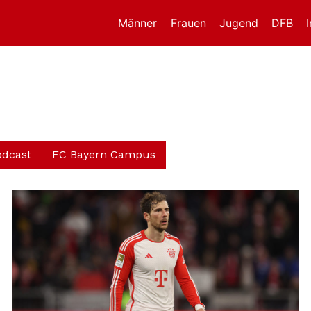
Männer
Frauen
Jugend
DFB
odcast
FC Bayern Campus