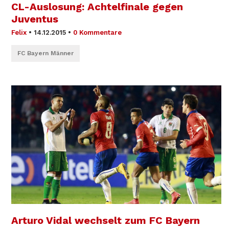
CL-Auslosung: Achtelfinale gegen
Juventus
Felix
•
14.12.2015
•
0 Kommentare
FC Bayern Männer
Arturo Vidal wechselt zum FC Bayern