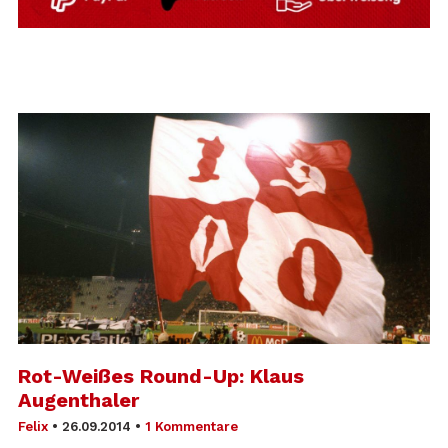
Rot-Weißes Round-Up: Klaus
Augenthaler
Felix
•
26.09.2014
•
1 Kommentare