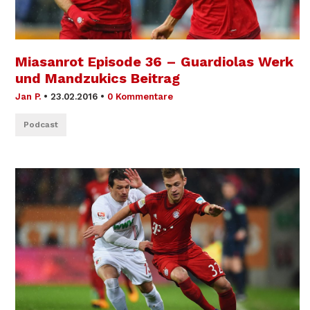
Miasanrot Episode 36 – Guardiolas Werk
und Mandzukics Beitrag
Jan P.
•
23.02.2016
•
0 Kommentare
Podcast