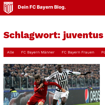
Dein FC Bayern Blog.
Schlagwort:
juventus
Alle
FC Bayern Männer
FC Bayern Frauen
P