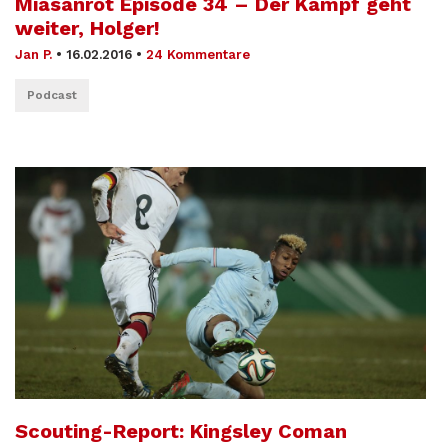
Miasanrot Episode 34 – Der Kampf geht
weiter, Holger!
Jan P.
•
16.02.2016
•
24 Kommentare
Podcast
Scouting-Report: Kingsley Coman