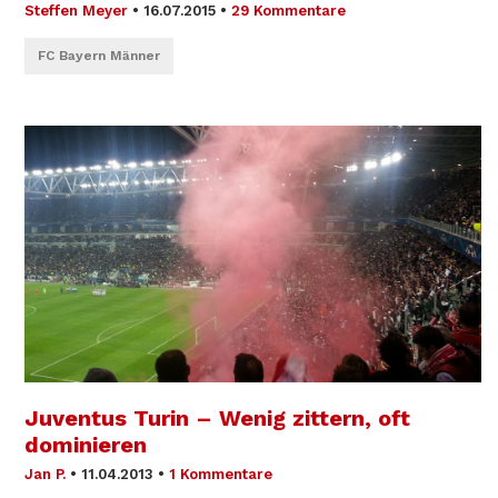
Steffen Meyer
•
16.07.2015
•
29 Kommentare
FC Bayern Männer
Juventus Turin – Wenig zittern, oft
dominieren
Jan P.
•
11.04.2013
•
1 Kommentare