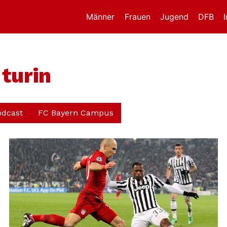
Männer
Frauen
Jugend
DFB
 turin
odcast
FC Bayern Campus