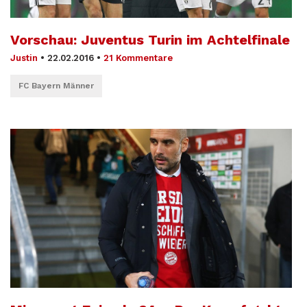
Vorschau: Juventus Turin im Achtelfinale
Justin
•
22.02.2016
•
21 Kommentare
FC Bayern Männer