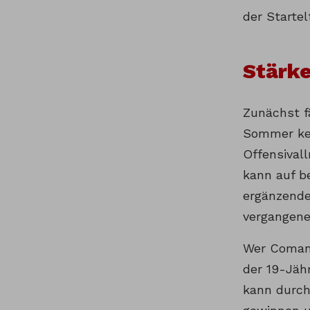
der Startelf
Stärk
Zunächst f
Sommer kein
Offensivall
kann auf b
ergänzende
vergangene
Wer Comans
der 19-Jähr
kann durch