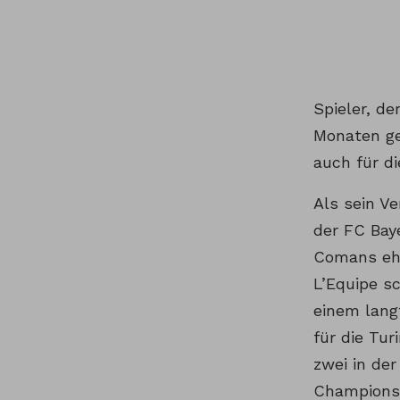
Spieler, de
Monaten ge
auch für d
Als sein Ve
der FC Bay
Comans ehe
L’Equipe s
einem langf
für die Tur
zwei in de
Champions