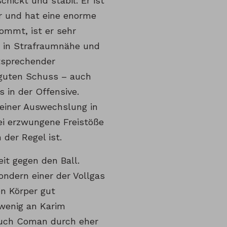
ickt und stabil. Er ist
r und hat eine enorme
ommt, ist er sehr
n in Strafraumnähe und
tsprechender
n guten Schuss – auch
 in der Offensive.
einer Auswechslung in
ei erzwungene Freistöße
 der Regel ist.
eit gegen den Ball.
ondern einer der Vollgas
en Körper gut
wenig an Karim
l auch Coman durch eher