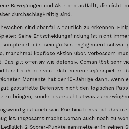
fene Bewegungen und Aktionen auffällt, die nicht 
aber durchschlagkräftig sind.
wächen sind ebenfalls deutlich zu erkennen. Einige
Spieler: Seine Entscheidungsfindung ist nicht imme
u kompliziert oder sein großes Engagement schwappt
e, manchmal kopflose Aktion über. Verbessern muss
. Das gilt offensiv wie defensiv. Coman löst sehr v
d lässt sich hier von erfahreneren Gegenspielern 
ächsten Momente hat der 19-Jährige dann, wenn e
 gut gestaffelte Defensive nicht den logischen Pass
g zu bringen, sondern versucht etwas zu erzwingen
ngswürdig ist auch sein Kombinationsspiel, das nic
nug ist. Insgesamt macht Coman auch noch zu weni
 Lediglich 2 Scorer-Punkte sammelte er in seinen Sp