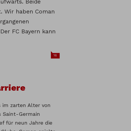
ufwärts. Beide
gt. Wir haben Coman
ergangenen
 Der FC Bayern kann
16
rriere
im zarten Alter von
s Saint-Germain
ef für neun Jahre die