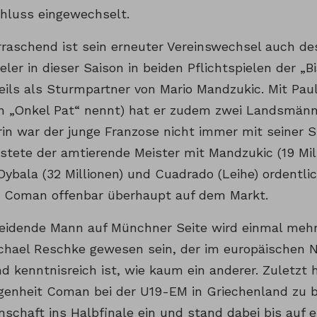
chluss eingewechselt.
raschend ist sein erneuter Vereinswechsel auch des
eler in dieser Saison in beiden Pflichtspielen der „Bi
eils als Sturmpartner von Mario Mandzukic. Mit Pau
 „Onkel Pat“ nennt) hat er zudem zwei Landsmänne
in war der junge Franzose nicht immer mit seiner Sp
tete der amtierende Meister mit Mandzukic (19 Mill
 Dybala (32 Millionen) und Cuadrado (Leihe) ordentli
t Coman offenbar überhaupt auf dem Markt.
eidende Mann auf Münchner Seite wird einmal mehr
ichael Reschke gewesen sein, der im europäischen
nd kenntnisreich ist, wie kaum ein anderer. Zuletzt
enheit Coman bei der U19-EM in Griechenland zu b
nschaft ins Halbfinale ein und stand dabei bis auf