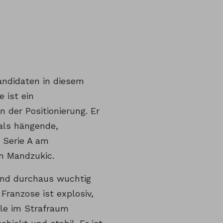
andidaten in diesem
 ist ein
n der Positionierung. Er
als hängende,
 Serie A am
n Mandzukic.
und durchaus wuchtig
 Franzose ist explosiv,
le im Strafraum