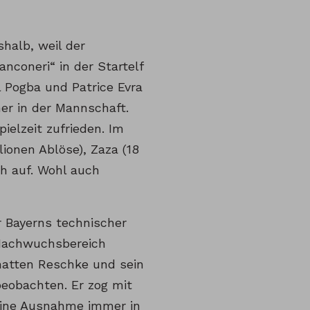
halb, weil der
anconeri“ in der Startelf
l Pogba und Patrice Evra
r in der Mannschaft.
ielzeit zufrieden. Im
ionen Ablöse), Zaza (18
ch auf. Wohl auch
 Bayerns technischer
 Nachwuchsbereich
 hatten Reschke und sein
eobachten. Er zog mit
 eine Ausnahme immer in