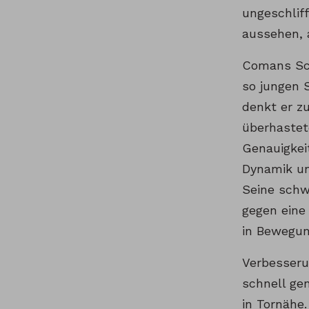
ungeschlif
aussehen, 
Comans Sch
so jungen 
denkt er z
überhastet
Genauigkeit
Dynamik un
Seine schw
gegen eine
in Bewegun
Verbesseru
schnell ge
in Tornähe.