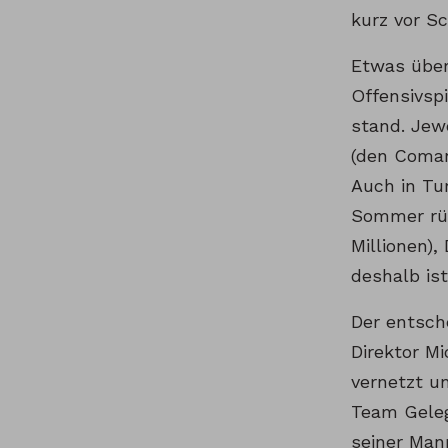
kurz vor S
Etwas über
Offensivspi
stand. Jew
(den Coman
Auch in Tur
Sommer rüs
Millionen),
deshalb is
Der entsch
Direktor M
vernetzt u
Team Geleg
seiner Man