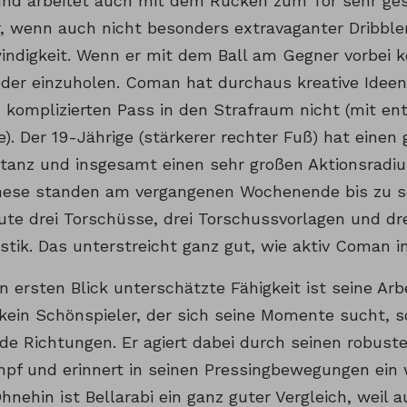
nd arbeitet auch mit dem Rücken zum Tor sehr gesch
r, wenn auch nicht besonders extravaganter Dribble
ndigkeit. Wenn er mit dem Ball am Gegner vorbei k
der einzuholen. Coman hat durchaus kreative Idee
 komplizierten Pass in den Strafraum nicht (mit en
e). Der 19-Jährige (stärkerer rechter Fuß) hat eine
stanz und insgesamt einen sehr großen Aktionsradius
ese standen am vergangenen Wochenende bis zu s
nute drei Torschüsse, drei Torschussvorlagen und dr
istik. Das unterstreicht ganz gut, wie aktiv Coman in
n ersten Blick unterschätzte Fähigkeit ist seine Arb
kein Schönspieler, der sich seine Momente sucht, s
ide Richtungen. Er agiert dabei durch seinen robust
pf und erinnert in seinen Pressingbewegungen ein 
Ohnehin ist Bellarabi ein ganz guter Vergleich, wei