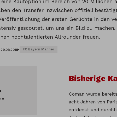
eine Kaufoption im Bereich von 20 Millionen a
aben den Transfer inzwischen offiziell bestäti
Veröffentlichung der ersten Gerüchte in den v
tensiv gescoutet, um uns ein Bild zu machen.
inen hochtalentierten Allrounder freuen.
FC Bayern Männer
•
29.08.2015
•
Bisherige Ka
n
Coman wurde bereits 
ern
acht Jahren von Pari
entdeckt und durchli