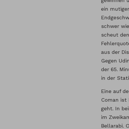
gewinnen u
ein mutige
Endgeschwi
schwer wie
scheut den
Fehlerquot
aus der Di
Gegen Udin
der 65. Mi
in der Stat
Eine auf de
Coman ist 
geht. In be
im Zweikam
Bellarabi. 