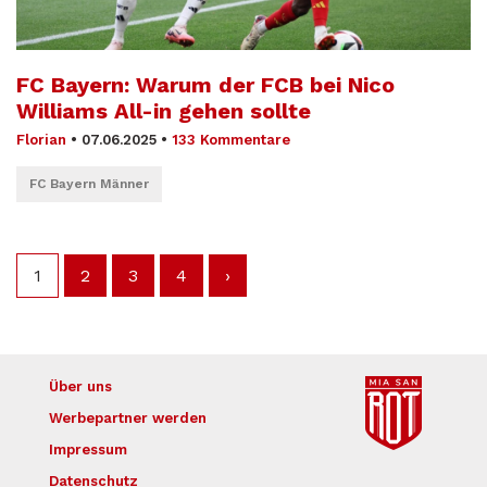
FC Bayern: Warum der FCB bei Nico
Williams All-in gehen sollte
Florian
•
07.06.2025
•
133 Kommentare
FC Bayern Männer
1
2
3
4
›
Über uns
Werbepartner werden
Impressum
Datenschutz