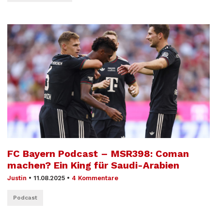
FC Bayern Podcast – MSR398: Coman
machen? Ein King für Saudi-Arabien
Justin
•
11.08.2025
•
4 Kommentare
Podcast