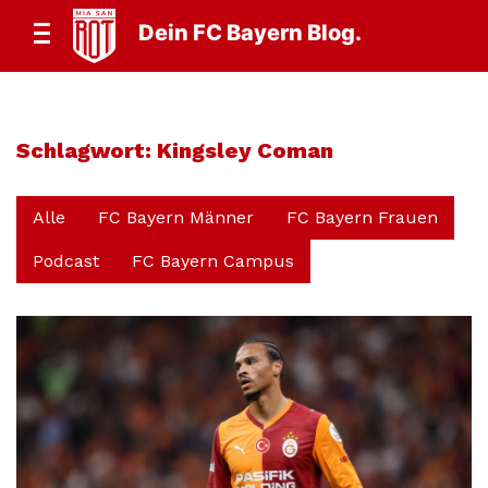
Dein FC Bayern Blog.
Schlagwort:
Kingsley Coman
Alle
FC Bayern Männer
FC Bayern Frauen
Podcast
FC Bayern Campus