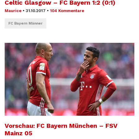
Celtic Glasgow – FC Bayern 1:2 (0:1)
Maurice
•
31.10.2017
•
104 Kommentare
FC Bayern Männer
Vorschau: FC Bayern München – FSV
Mainz 05