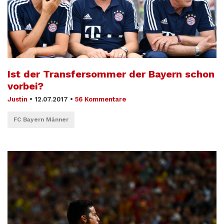
Ist der Transfersommer der Bayern schon
vorbei?
Justin
•
12.07.2017
•
56 Kommentare
FC Bayern Männer