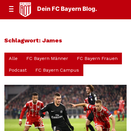
Dein FC Bayern Blog.
Schlagwort:
James
Alle
FC Bayern Männer
FC Bayern Frauen
Podcast
FC Bayern Campus