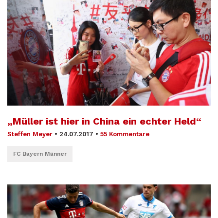
„Müller ist hier in China ein echter Held“
Steffen Meyer
•
24.07.2017
•
55 Kommentare
FC Bayern Männer