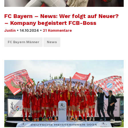
FC Bayern – News: Wer folgt auf Neuer?
– Kompany begeistert FCB-Boss
Justin
•
14.10.2024
•
21 Kommentare
FC Bayern Männer
News