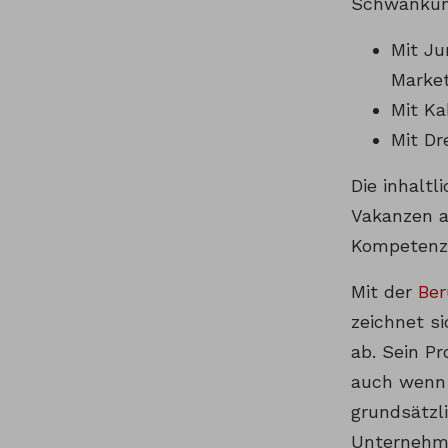
Schwankun
Mit Ju
Market
Mit Ka
Mit Dr
Die inhaltl
Vakanzen a
Kompetenze
Mit der
Ber
zeichnet s
ab. Sein Pr
auch wenn d
grundsätzli
Unternehme