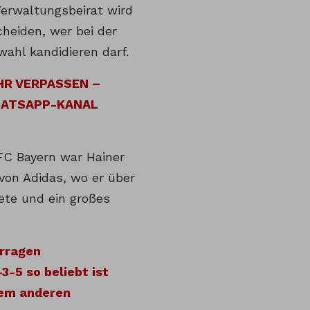
Verwaltungsbeirat wird
heiden, wer bei der
ahl kandidieren darf.
HR VERPASSEN –
HATSAPP-KANAL
 FC Bayern war Hainer
von Adidas, wo er über
ete und ein großes
erragen
-5 so beliebt ist
dem an
d
eren