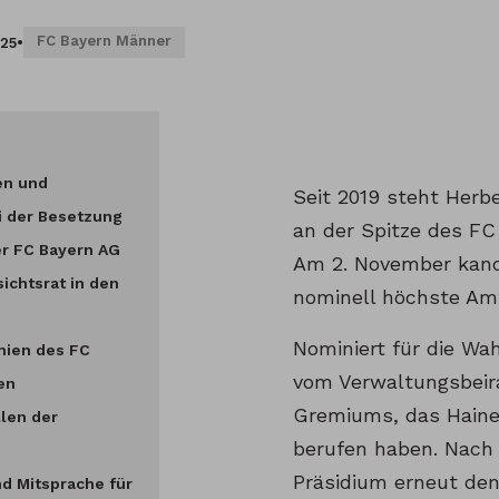
FC Bayern Männer
025
•
en und
Seit 2019 steht Herbe
i der Besetzung
an der Spitze des FC
er FC Bayern AG
Am 2. November kandi
ichtsrat in den
nominell höchste Am
Nominiert für die Wah
mien des FC
vom Verwaltungsbeira
en
Gremiums, das Haine
llen der
berufen haben. Nach 
Präsidium erneut den
nd Mitsprache für