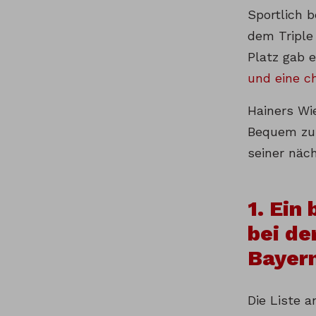
Sportlich 
dem Triple
Platz gab 
und eine c
Hainers Wi
Bequem zur
seiner näch
1. Ein
bei de
Bayer
Die Liste 