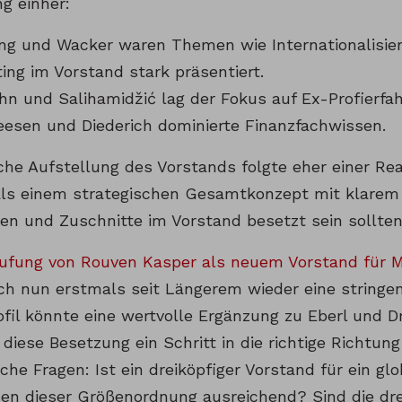
g einher:
ng und Wacker waren Themen wie Internationalisie
ing im Vorstand stark präsentiert.
hn und Salihamidžić lag der Fokus auf Ex-Profierfa
eesen und Diederich dominierte Finanzfachwissen.
iche Aufstellung des Vorstands folgte eher einer Rea
ls einem strategischen Gesamtkonzept mit klarem
n und Zuschnitte im Vorstand besetzt sein sollten
ufung von Rouven Kasper als neuem Vorstand für M
ich nun erstmals seit Längerem wieder eine stringe
ofil könnte eine wertvolle Ergänzung zu Eberl und D
iese Besetzung ein Schritt in die richtige Richtung 
che Fragen: Ist ein dreiköpfiger Vorstand für ein gl
n dieser Größenordnung ausreichend? Sind die drei