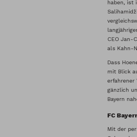
haben, ist 
Salihamidži
vergleichs
langjährig
CEO Jan-Ch
als Kahn-N
Dass Hoene
mit Blick a
erfahrener
gänzlich u
Bayern nah
FC Bayer
Mit der per