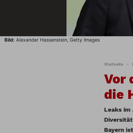
Bild:
Alexander Hassenstein, Getty Images
Startseite
»
Vor 
die 
Leaks im 
Diversitä
Bayern is