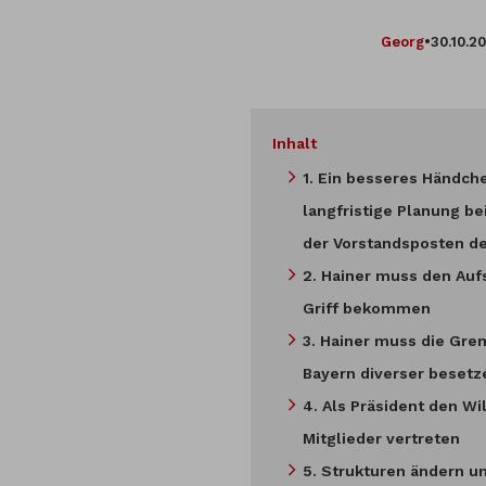
Georg
•
30.10.2
Inhalt
1. Ein besseres Händch
langfristige Planung be
der Vorstandsposten d
2. Hainer muss den Aufs
Griff bekommen
3. Hainer muss die Gre
Bayern diverser besetz
4. Als Präsident den Wi
Mitglieder vertreten
5. Strukturen ändern u