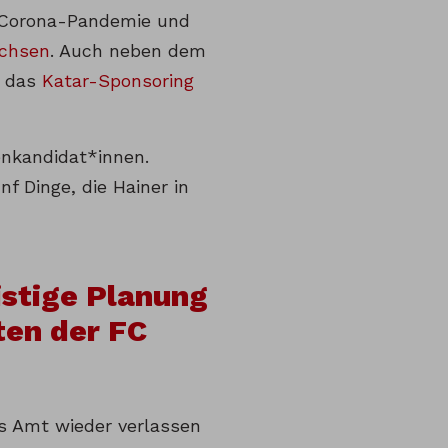
t Corona-Pandemie und
achsen
. Auch neben dem
m das
Katar-Sponsoring
enkandidat*innen.
f Dinge, die Hainer in
istige Planung
ten der FC
as Amt wieder verlassen