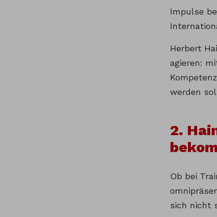
Impulse be
Internation
Herbert Hai
agieren: m
Kompetenze
werden sol
2. Hai
beko
Ob bei Tra
omnipräsen
sich nicht 