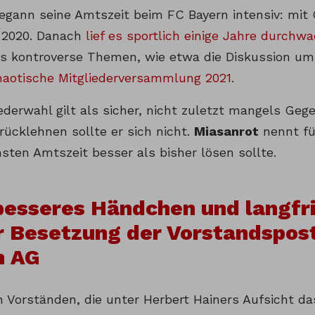
begann seine Amtszeit beim FC Bayern intensiv: mi
 2020. Danach
lief es sportlich einige Jahre durchw
es kontroverse Themen, wie etwa die Diskussion u
haotische Mitgliederversammlung 2021
.
ederwahl gilt als sicher, nicht zuletzt mangels Geg
ücklehnen sollte er sich nicht.
Miasanrot
nennt fün
sten Amtszeit besser als bisher lösen sollte.
 besseres Händchen und langfr
r Besetzung der Vorstandspos
n AG
an Vorständen, die unter Herbert Hainers Aufsicht d