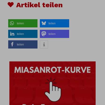
♥ Artikel teilen
teilen
teilen
teilen
teilen
teilen