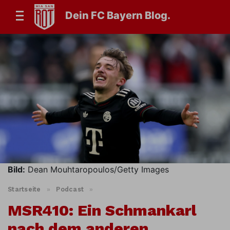
Dein FC Bayern Blog.
Bild:
Dean Mouhtaropoulos/Getty Images
Startseite
»
Podcast
»
MSR410: Ein Schmankarl
nach dem anderen