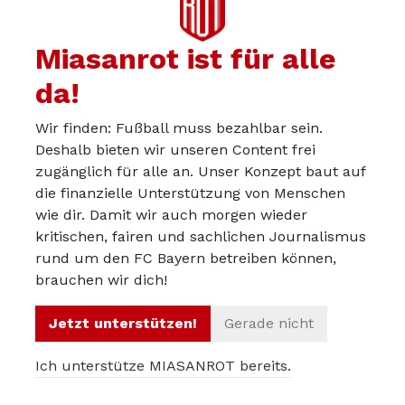
Miasanrot ist für alle
anon49020724
08.05.2024
da!
man kann nur hoffen, dass bei der JHV den Protaginisten
auf der Bühne entsprchende Reaktionen
Wir finden: Fußball muss bezahlbar sein.
entgegenschlagen!
Deshalb bieten wir unseren Content frei
zugänglich für alle an. Unser Konzept baut auf
die finanzielle Unterstützung von Menschen
wie dir. Damit wir auch morgen wieder
kritischen, fairen und sachlichen Journalismus
jep
08.05.2024
rund um den FC Bayern betreiben können,
brauchen wir dich!
KurtRambis:
Triumph des Willens
Jetzt unterstützen!
Gerade nicht
Ich weiß, was Du meinst. Die Begrifflichkeit indes ist
Ich unterstütze MIASANROT bereits.
unglücklich.