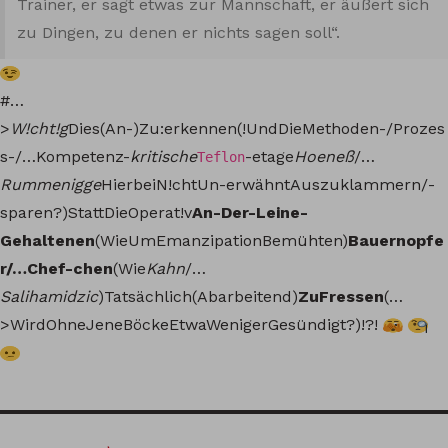
Trainer, er sagt etwas zur Mannschaft, er äußert sich
zu Dingen, zu denen er nichts sagen soll“.
#…
>
W!cht!g
Dies(An-)Zu:erkennen(!UndDieMethoden-/Prozes
s-/…Kompetenz-
kritische
-etage
Hoeneß
/…
Teflon
Rummenigge
HierbeiN!chtUn-erwähntAuszuklammern/-
sparen?)StattDieOperat!v
An-Der-Leine-
Gehaltenen
(WieUmEmanzipationBemühten)
Bauernopfe
r/…Chef-chen
(Wie
Kahn
/…
Salihamidzic
)Tatsächlich(Abarbeitend)
ZuFressen
(…
>WirdOhneJeneBöckeEtwaWenigerGesündigt?)!?!