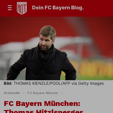
Dein FC Bayern Blog.
Bild:
THOMAS KIENZLE/POOL/AFP via Getty Images
Startseite
»
FC Bayern Männer
»
FC Bayern München:
Thomas Hitzlsperger