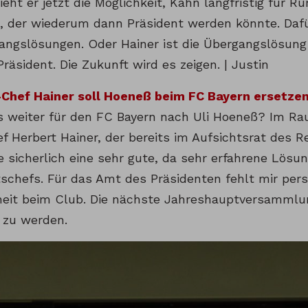
sieht er jetzt die Möglichkeit, Kahn langfristig für
en, der wiederum dann Präsident werden könnte. Daf
angslösungen. Oder Hainer ist die Übergangslösun
räsident. Die Zukunft wird es zeigen. | Justin
Chef Hainer soll Hoeneß beim FC Bayern ersetze
s weiter für den FC Bayern nach Uli Hoeneß? Im Ra
 Herbert Hainer, der bereits im Aufsichtsrat des Re
e sicherlich eine sehr gute, da sehr erfahrene Lösu
tschefs. Für das Amt des Präsidenten fehlt mir pers
eit beim Club. Die nächste Jahreshauptversammlun
 zu werden.