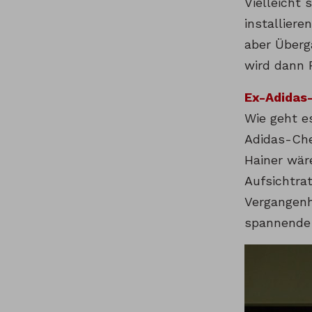
Vielleicht 
installier
aber Überg
wird dann P
Ex-Adidas-
Wie geht e
Adidas-Chef
Hainer wär
Aufsichtra
Vergangenh
spannende