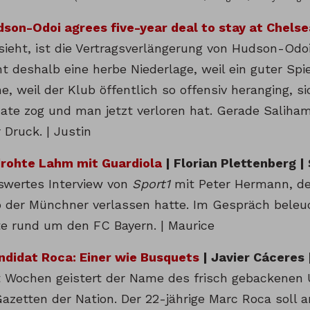
son-Odoi agrees five-year deal to stay at Chelse
sieht, ist die Vertragsverlängerung von Hudson-Odoi
ht deshalb eine herbe Niederlage, weil ein guter Spi
e, weil der Klub öffentlich so offensiv heranging, s
ate zog und man jetzt verloren hat. Gerade Salihami
Druck. | Justin
rohte Lahm mit Guardiola
| Florian Plettenberg |
swertes Interview von
Sport1
mit Peter Hermann, de
b der Münchner verlassen hatte. Im Gespräch beleu
te rund um den FC Bayern. | Maurice
didat Roca: Einer wie Busquets
| Javier Cáceres 
it Wochen geistert der Name des frisch gebackenen
Gazetten der Nation. Der 22-jährige Marc Roca soll 