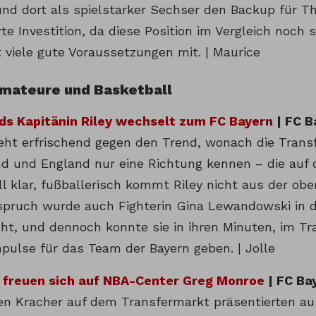
nd dort als spielstarker Sechser den Backup für Th
e Investition, da diese Position im Vergleich noch 
 viele gute Voraussetzungen mit. | Maurice
Amateure und Basketball
s Kapitänin Riley wechselt zum FC Bayern
| FC B
steht erfrischend gegen den Trend, wonach die Trans
d und England nur eine Richtung kennen – die auf di
ll klar, fußballerisch kommt Riley nicht aus der ob
pruch wurde auch Fighterin Gina Lewandowski in de
ht, und dennoch konnte sie in ihren Minuten, im Tr
mpulse für das Team der Bayern geben. | Jolle
 freuen sich auf NBA-Center Greg Monroe
| FC Ba
en Kracher auf dem Transfermarkt präsentierten au