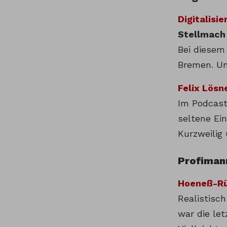
Digitalisie
Stellmach 
Bei diesem
Bremen. Un
Felix Lösn
Im Podcast
seltene Ei
Kurzweilig
Profiman
Hoeneß-Rü
Realistisc
war die let