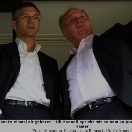
könnte einmal dir gehören.“ Uli Hoeneß spricht mit seinem kolpo
Hainer.
(Foto: Alexander Hassenstein/Bongarts/Getty Images