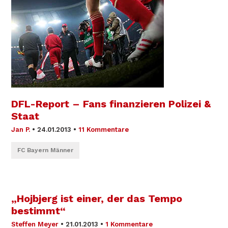
DFL-Report – Fans finanzieren Polizei &
Staat
Jan P.
•
24.01.2013
•
11 Kommentare
FC Bayern Männer
„Hojbjerg ist einer, der das Tempo
bestimmt“
Steffen Meyer
•
21.01.2013
•
1 Kommentare