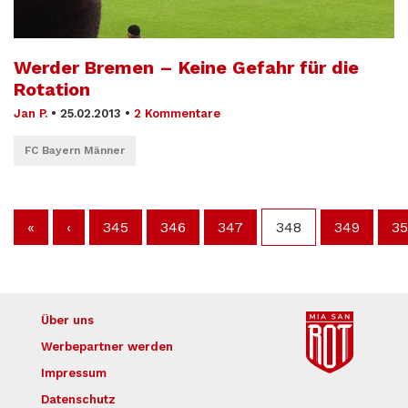
Werder Bremen – Keine Gefahr für die
Rotation
Jan P.
•
25.02.2013
•
2 Kommentare
FC Bayern Männer
«
‹
345
346
347
348
349
3
Über uns
Werbepartner werden
Impressum
Datenschutz