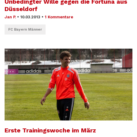
Unbedingter Wille gegen die Fortuna aus
Düsseldorf
Jan P.
•
10.03.2013
•
1 Kommentare
FC Bayern Männer
Erste Trainingswoche im März