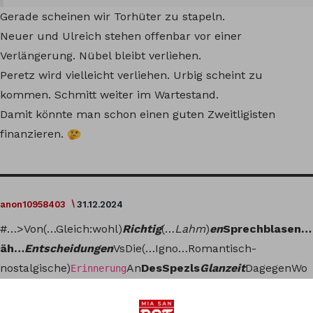
Gerade scheinen wir Torhüter zu stapeln.
Neuer und Ulreich stehen offenbar vor einer
Verlängerung. Nübel bleibt verliehen.
Peretz wird vielleicht verliehen. Urbig scheint zu
kommen. Schmitt weiter im Wartestand.
Damit könnte man schon einen guten Zweitligisten
finanzieren.
anon10958403
31.12.2024
#…>Von(…Gleich:wohl)
Richtig
(…
Lahm
)
en
Sprechblasen…
äh…
Entscheidungen
VsDie(…Igno…Romantisch-
nostalgische)
An
DesSpezls
Glanzeit
DagegenWo
Erinnerung
hlVielmehr(Aufstellungs-)
Trumpf
(…
DennZuletzt
ErbrachteLeistungen
)_oder(…Etat-/…