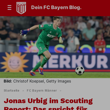
Dein FC Bayern Blog.
Bild:
Christof Koepsel, Getty Images
Startseite
»
FC Bayern Männer
»
Jonas Urbig im Scouting
Report: Das spricht für