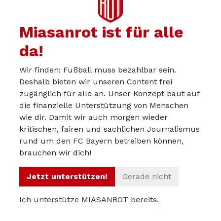
Investitions-blickend)
Pro
Nübel/Peretz
(…
Respektive
Donnarumma
!?)!?!
…
Miasanrot ist für alle
…
da!
Wir finden: Fußball muss bezahlbar sein.
Deshalb bieten wir unseren Content frei
zugänglich für alle an. Unser Konzept baut auf
die finanzielle Unterstützung von Menschen
anon83403225
01.01.2025
wie dir. Damit wir auch morgen wieder
kritischen, fairen und sachlichen Journalismus
Jo_1:
rund um den FC Bayern betreiben können,
Neuer und Ulreich stehen offenbar vor einer
brauchen wir dich!
Verlängerung. Nübel bleibt verliehen.
Jetzt unterstützen!
Gerade nicht
Peretz wird vielleicht verliehen. Urbig scheint zu
kommen. Schmitt weiter im Wartestand.
Ich unterstütze MIASANROT bereits.
Wirkt in der Tat etwas chaotisch.