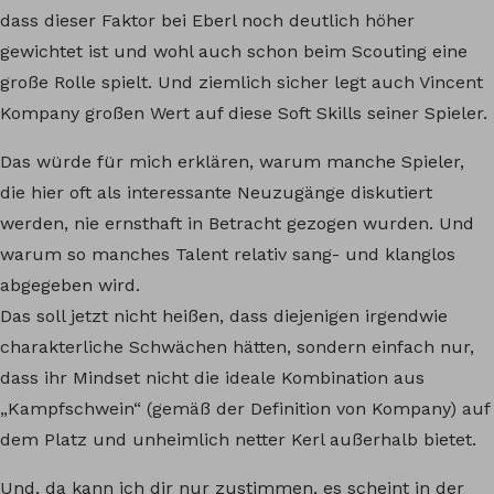
dass dieser Faktor bei Eberl noch deutlich höher
gewichtet ist und wohl auch schon beim Scouting eine
große Rolle spielt. Und ziemlich sicher legt auch Vincent
Kompany großen Wert auf diese Soft Skills seiner Spieler.
Das würde für mich erklären, warum manche Spieler,
die hier oft als interessante Neuzugänge diskutiert
werden, nie ernsthaft in Betracht gezogen wurden. Und
warum so manches Talent relativ sang- und klanglos
abgegeben wird.
Das soll jetzt nicht heißen, dass diejenigen irgendwie
charakterliche Schwächen hätten, sondern einfach nur,
dass ihr Mindset nicht die ideale Kombination aus
„Kampfschwein“ (gemäß der Definition von Kompany) auf
dem Platz und unheimlich netter Kerl außerhalb bietet.
Und, da kann ich dir nur zustimmen, es scheint in der