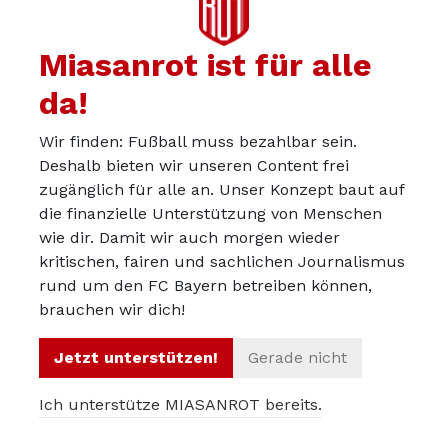
charakterliche Schwächen hätten, sondern einfach
Miasanrot ist für alle
nur, dass ihr Mindset nicht die ideale Kombination
aus „Kampfschwein“ (gemäß der Definition von
da!
Kompany) auf dem Platz und unheimlich netter Kerl
außerhalb bietet.
Wir finden: Fußball muss bezahlbar sein.
Deshalb bieten wir unseren Content frei
Und, da kann ich dir nur zustimmen, es scheint in
zugänglich für alle an. Unser Konzept baut auf
der Hinsicht gerade sehr gut zu passen - und das
die finanzielle Unterstützung von Menschen
wie dir. Damit wir auch morgen wieder
wirkt sich dann auch offenbar sehr positiv auf die
kritischen, fairen und sachlichen Journalismus
Leistungen aus.
rund um den FC Bayern betreiben können,
Hoffen wir, dass es so bleibt.
brauchen wir dich!
Und damit auch von Frohe Weihnachten in die Runde
Jetzt unterstützen!
Gerade nicht
..ähm..
Ich unterstütze MIASANROT bereits.
#…