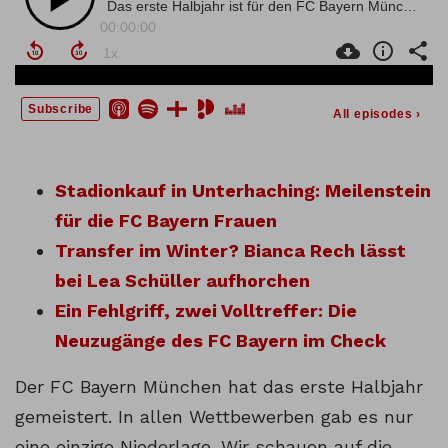
Stadionkauf in Unterhaching: Meilenstein
für die FC Bayern Frauen
Transfer im Winter? Bianca Rech lässt
bei Lea Schüller aufhorchen
Ein Fehlgriff, zwei Volltreffer: Die
Neuzugänge des FC Bayern im Check
Der FC Bayern München hat das erste Halbjahr
gemeistert. In allen Wettbewerben gab es nur
eine einzige Niederlage. Wir schauen auf die