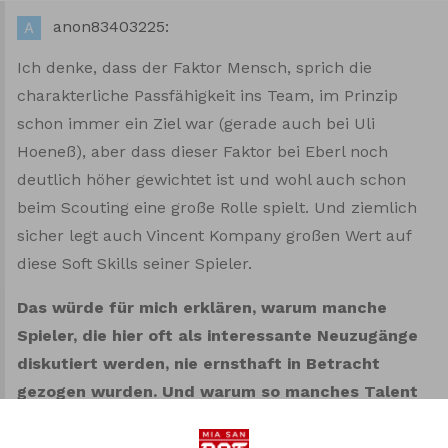
anon83403225:
Ich denke, dass der Faktor Mensch, sprich die
charakterliche Passfähigkeit ins Team, im Prinzip
schon immer ein Ziel war (gerade auch bei Uli
Hoeneß), aber dass dieser Faktor bei Eberl noch
deutlich höher gewichtet ist und wohl auch schon
beim Scouting eine große Rolle spielt. Und ziemlich
sicher legt auch Vincent Kompany großen Wert auf
diese Soft Skills seiner Spieler.
Das würde für mich erklären, warum manche
Spieler, die hier oft als interessante Neuzugänge
diskutiert werden, nie ernsthaft in Betracht
gezogen wurden. Und warum so manches Talent
relativ sang- und klanglos abgegeben wird.
Das soll jetzt nicht heißen, dass diejenigen irgendwie