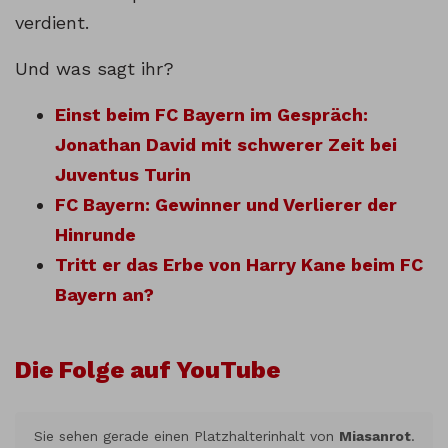
verdient.
Und was sagt ihr?
Einst beim FC Bayern im Gespräch:
Jonathan David mit schwerer Zeit bei
Juventus Turin
FC Bayern: Gewinner und Verlierer der
Hinrunde
Tritt er das Erbe von Harry Kane beim FC
Bayern an?
Die Folge auf YouTube
Sie sehen gerade einen Platzhalterinhalt von
Miasanrot
.