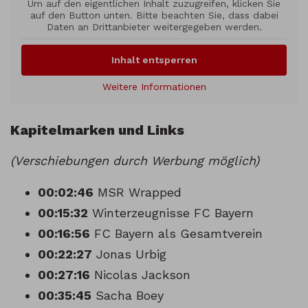
Um auf den eigentlichen Inhalt zuzugreifen, klicken Sie
auf den Button unten. Bitte beachten Sie, dass dabei
Daten an Drittanbieter weitergegeben werden.
Inhalt entsperren
Weitere Informationen
Kapitelmarken und Links
(Verschiebungen durch Werbung möglich)
00:02:46
MSR Wrapped
00:15:32
Winterzeugnisse FC Bayern
00:16:56
FC Bayern als Gesamtverein
00:22:27
Jonas Urbig
00:27:16
Nicolas Jackson
00:35:45
Sacha Boey