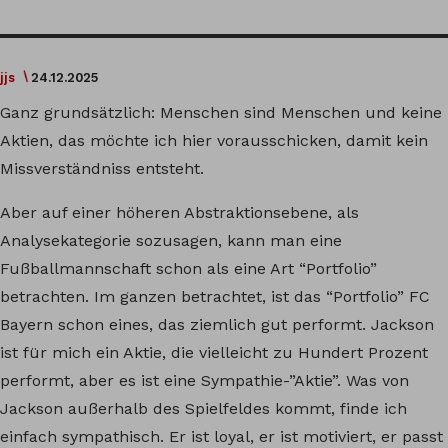
jjs
24.12.2025
Ganz grundsätzlich: Menschen sind Menschen und keine
Aktien, das möchte ich hier vorausschicken, damit kein
Missverständniss entsteht.
Aber auf einer höheren Abstraktionsebene, als
Analysekategorie sozusagen, kann man eine
Fußballmannschaft schon als eine Art “Portfolio”
betrachten. Im ganzen betrachtet, ist das “Portfolio” FC
Bayern schon eines, das ziemlich gut performt. Jackson
ist für mich ein Aktie, die vielleicht zu Hundert Prozent
performt, aber es ist eine Sympathie-”Aktie”. Was von
Jackson außerhalb des Spielfeldes kommt, finde ich
einfach sympathisch. Er ist loyal, er ist motiviert, er passt