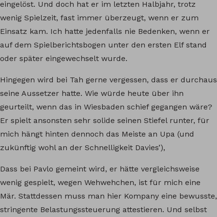
eingelöst. Und doch hat er im letzten Halbjahr, trotz
wenig Spielzeit, fast immer überzeugt, wenn er zum
Einsatz kam. Ich hatte jedenfalls nie Bedenken, wenn er
auf dem Spielberichtsbogen unter den ersten Elf stand
oder später eingewechselt wurde.
Hingegen wird bei Tah gerne vergessen, dass er durchaus
seine Aussetzer hatte. Wie würde heute über ihn
geurteilt, wenn das in Wiesbaden schief gegangen wäre?
Er spielt ansonsten sehr solide seinen Stiefel runter, für
mich hängt hinten dennoch das Meiste an Upa (und
zukünftig wohl an der Schnelligkeit Davies’),
Dass bei Pavlo gemeint wird, er hätte vergleichsweise
wenig gespielt, wegen Wehwehchen, ist für mich eine
Mär. Stattdessen muss man hier Kompany eine bewusste,
stringente Belastungssteuerung attestieren. Und selbst