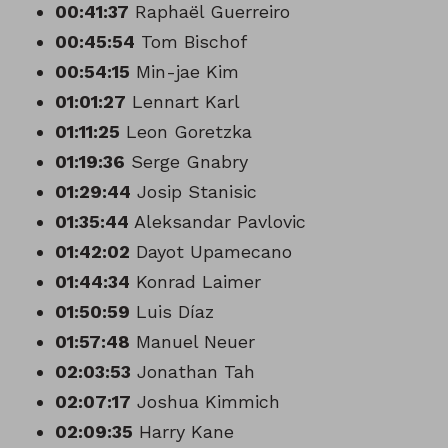
00:41:37
Raphaël Guerreiro
00:45:54
Tom Bischof
00:54:15
Min-jae Kim
01:01:27
Lennart Karl
01:11:25
Leon Goretzka
01:19:36
Serge Gnabry
01:29:44
Josip Stanisic
01:35:44
Aleksandar Pavlovic
01:42:02
Dayot Upamecano
01:44:34
Konrad Laimer
01:50:59
Luis Díaz
01:57:48
Manuel Neuer
02:03:53
Jonathan Tah
02:07:17
Joshua Kimmich
02:09:35
Harry Kane