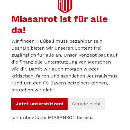
Armaster
05.08.2025
Miasanrot ist für alle
Hoeneß geht ebenfalss nach Argentinien, nennt sich ab
sofort Ulrico Gómez Hónes und wird nebenbei Rinder-
da!
Gaucho
Wir finden: Fußball muss bezahlbar sein.
Deshalb bieten wir unseren Content frei
zugänglich für alle an. Unser Konzept baut auf
die finanzielle Unterstützung von Menschen
BayernExpat
05.08.2025
wie dir. Damit wir auch morgen wieder
Wir haben ja die letzten Jahre schon erleben dürfen dass
kritischen, fairen und sachlichen Journalismus
dies etwas schwierig wird wenn die N11 nicht mit grob
rund um den FC Bayern betreiben können,
brauchen wir dich!
gesagt ‘WM Halbfinale Material’ gefüllt ist.
Jetzt unterstützen!
Gerade nicht
Ich unterstütze MIASANROT bereits.
Robi
05.08.2025