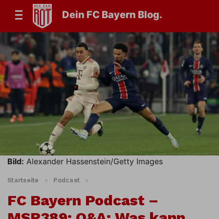
Dein FC Bayern Blog.
Bild:
Alexander Hassenstein/Getty Images
Startseite
»
Podcast
»
FC Bayern Podcast –
MSR389: Q&A: Was kann