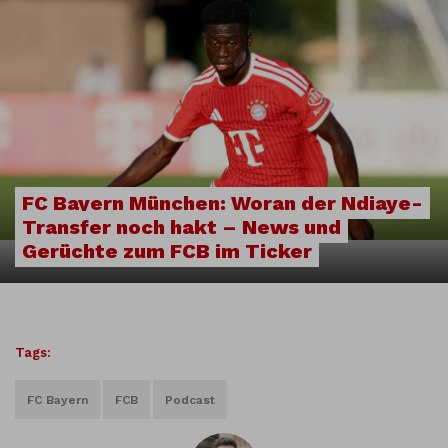
FC Bayern München: Woran der Ndiaye-
Transfer noch hakt – News und
Gerüchte zum FCB im Ticker
Tags:
FC Bayern
FCB
Podcast