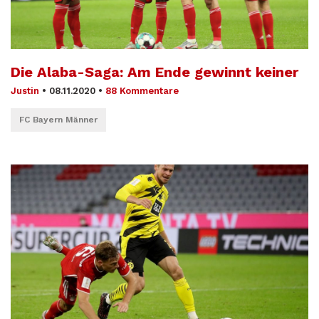
Die Alaba-Saga: Am Ende gewinnt keiner
Justin
•
08.11.2020
•
88 Kommentare
FC Bayern Männer