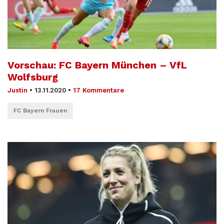
Vorschau: FC Bayern München – VfL
Wolfsburg
Justin
•
13.11.2020
•
17 Kommentare
FC Bayern Frauen