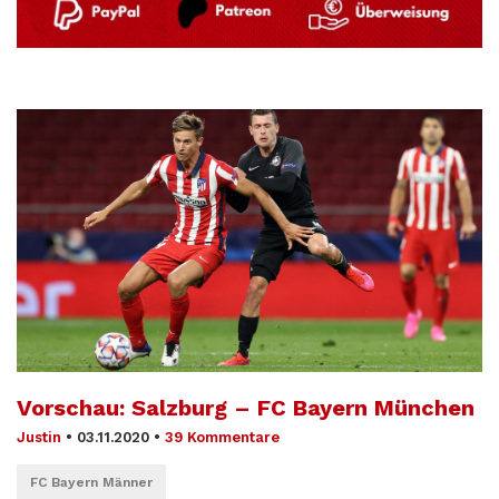
Vorschau: Salzburg – FC Bayern München
Justin
•
03.11.2020
•
39 Kommentare
FC Bayern Männer