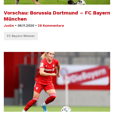
Vorschau: Borussia Dortmund – FC Bayern
München
Justin
•
06.11.2020
•
28 Kommentare
FC Bayern Männer