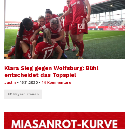
Klara Sieg gegen Wolfsburg: Bühl
entscheidet das Topspiel
Justin
•
15.11.2020
•
14 Kommentare
FC Bayern Frauen