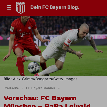
Dein FC Bayern Blog.
Bild:
Alex Grimm/Bongarts/Getty Images
Startseite
»
FC Bayern Männer
»
Vorschau: FC Bayern
München – RaBa Leipzig