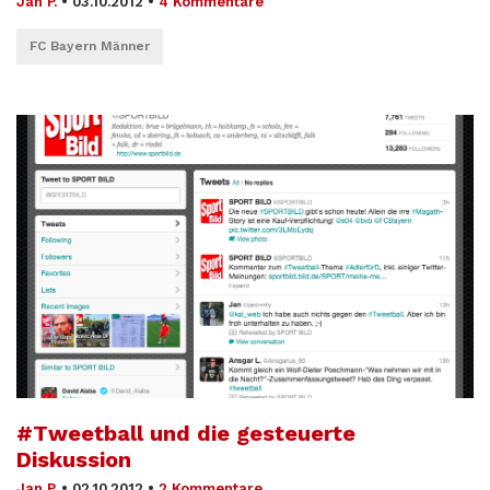
Jan P.
•
03.10.2012
•
4 Kommentare
FC Bayern Männer
#Tweetball und die gesteuerte
Diskussion
Jan P.
•
02.10.2012
•
2 Kommentare