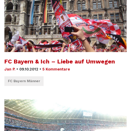
FC Bayern & Ich – Liebe auf Umwegen
Jan P.
•
09.10.2012
•
5 Kommentare
FC Bayern Männer