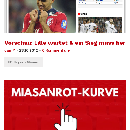
Vorschau: Lille wartet & ein Sieg muss her
Jan P.
•
23.10.2012
•
0 Kommentare
FC Bayern Männer