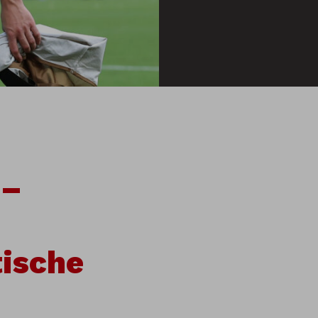
 –
tische