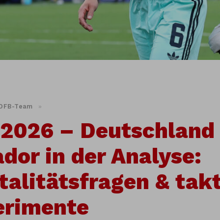
DFB-Team
»
2026 – Deutschland
dor in der Analyse:
alitätsfragen & tak
erimente