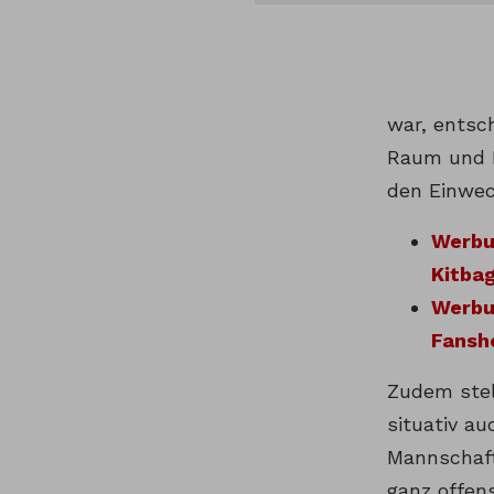
war, entsc
Raum und R
den Einwec
Werbun
Kitbag
Werbun
Fansh
Zudem stell
situativ a
Mannschaft
ganz offens