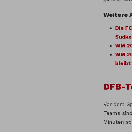
Weitere 
Die F
Südko
WM 202
WM 20
bleibt
DFB-Te
Vor dem Sp
Teams sind 
Minuten sc