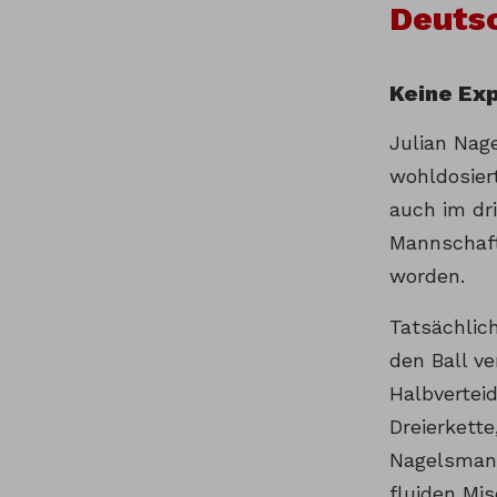
Deutsc
Keine Ex
Julian Nag
wohldosier
auch im dr
Mannschaft
worden.
Tatsächlic
den Ball v
Halbverteid
Dreierkett
Nagelsmann
fluiden Mi