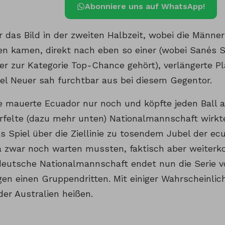
Abonniere uns auf WhatsApp!
r das Bild in der zweiten Halbzeit, wobei die Männ
n kamen, direkt nach eben so einer (wobei Sanés S
er zur Kategorie Top-Chance gehört), verlängerte Pl
uel Neuer sah furchtbar aus bei diesem Gegentor.
ge mauerte Ecuador nur noch und köpfte jeden Ball 
felte (dazu mehr unten) Nationalmannschaft wirkte 
s Spiel über die Ziellinie zu tosendem Jubel der ec
ra zwar noch warten mussten, faktisch aber weiter
deutsche Nationalmannschaft endet nun die Serie v
en einen Gruppendritten. Mit einiger Wahrscheinlich
er Australien heißen.