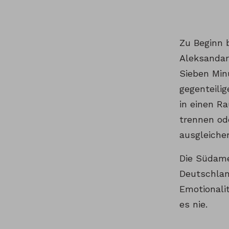
Zu Beginn b
Aleksandar
Sieben Min
gegenteili
in einen R
trennen od
ausgleiche
Die Südame
Deutschlan
Emotionali
es nie.