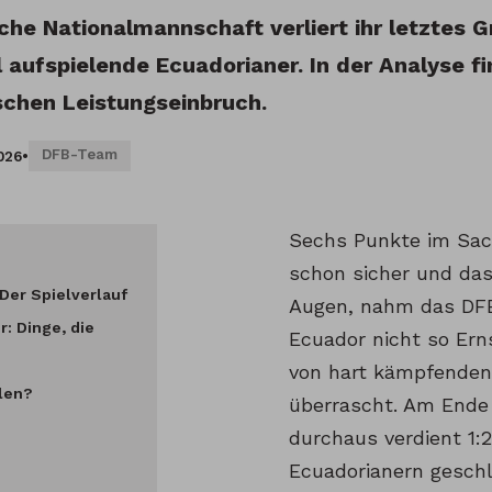
che Nationalmannschaft verliert ihr letztes 
 aufspielende Ecuadorianer. In der Analyse f
chen Leistungseinbruch.
DFB-Team
026
•
Sechs Punkte im Sac
schon sicher und das
Der Spielverlauf
Augen, nahm das DF
: Dinge, die
Ecuador nicht so Ern
von hart kämpfende
llen?
überrascht. Am Ende
durchaus verdient 1:
Ecuadorianern gesch