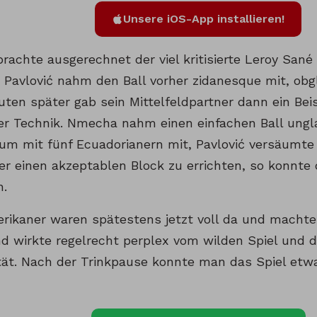
Unsere iOS-App installieren!
rachte ausgerechnet der viel kritisierte Leroy Sané
 Pavlović nahm den Ball vorher zidanesque mit, obgl
uten später gab sein Mittelfeldpartner dann ein Bei
ger Technik. Nmecha nahm einen einfachen Ball ungl
aum mit fünf Ecuadorianern mit, Pavlović versäumte
er einen akzeptablen Block zu errichten, so konnte
n.
rikaner waren spätestens jetzt voll da und machte
d wirkte regelrecht perplex vom wilden Spiel und
tät. Nach der Trinkpause konnte man das Spiel etw