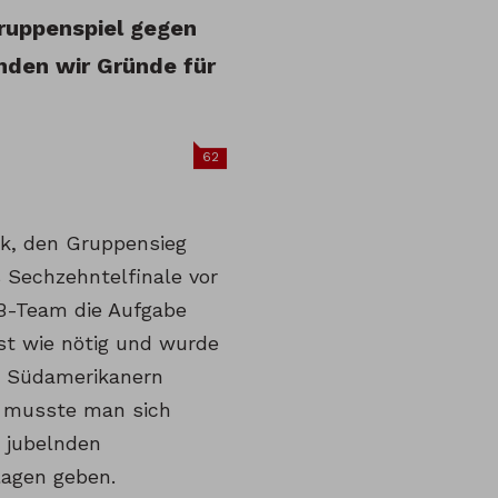
Gruppenspiel gegen
inden wir Gründe für
62
k, den Gruppensieg
 Sechzehntelfinale vor
B-Team die Aufgabe
st wie nötig und wurde
n Südamerikanern
 musste man sich
2 jubelnden
lagen geben.