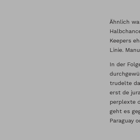
Ähnlich wa
Halbchance
Keepers eh
Linie. Man
In der Fol
durchgewür
trudelte da
erst de ju
perplexte 
geht es geg
Paraguay od