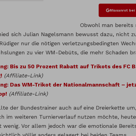
Miasanrot be
Obwohl man bereits 
hied sich Julian Nagelsmann bewusst dazu, nicht zu
üdiger nur die nötigen verletzungsbedingten Wechs
hslungen zu vier WM-Debüts, die mehr Schaden bra
g: Bis zu 50 Prozent Rabatt auf Trikots des FC B
!
(Affiliate-Link)
g: Das WM-Trikot der Nationalmannschaft – jetzt
op!
(Affiliate-Link)
te der Bundestrainer auch auf eine Dreierkette um, 
uch im weiteren Turnierverlauf nutzen möchte, heute
 wenig. Vor allem jedoch war die emotionale Bereits
ichtlich völlig anders gelagert bei beiden Teams.