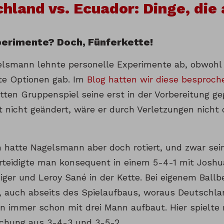
hland vs. Ecuador: Dinge, die 
perimente? Doch, Fünferkette!
elsmann lehnte personelle Experimente ab, obwohl e
te Optionen gab. Im
Blog hatten wir diese besproch
itten Gruppenspiel seine erst in der Vorbereitung 
 nicht geändert, wäre er durch Verletzungen nich
h hatte Nagelsmann aber doch rotiert, und zwar sei
erteidigte man konsequent in einem 5-4-1 mit Joshu
iger und Leroy Sané in der Kette. Bei eigenem Ballbe
e, auch abseits des Spielaufbaus, woraus Deutschl
 immer schon mit drei Mann aufbaut. Hier spielte 
schung aus 3-4-3 und 3-5-2.