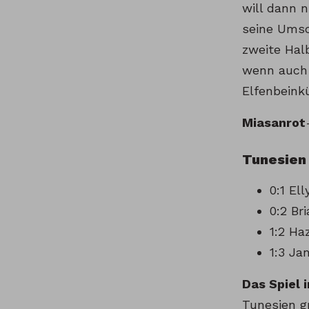
will dann n
seine Umsc
zweite Hal
wenn auch 
Elfenbeink
Miasanrot
Tunesien 
0:1 Ell
0:2 Br
1:2 Ha
1:3 Ja
Das Spiel i
Tunesien g