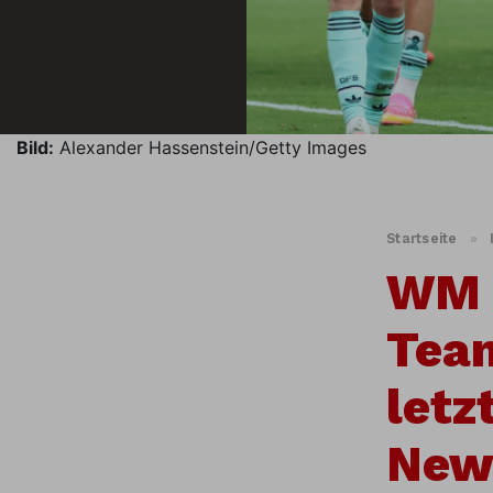
Bild:
Alexander Hassenstein/Getty Images
Startseite
»
WM 2
Tea
letz
News