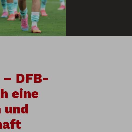
g – DFB-
h eine
n und
haft