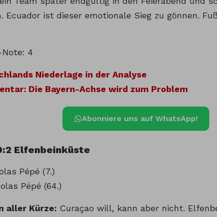
ein Team später endgültig in den Feierabend und sc
n. Ecuador ist dieser emotionale Sieg zu gönnen. Fu
-Note: 4
hlands Niederlage in der Analyse
ntar: Die Bayern-Achse wird zum Problem
Abonniere uns auf WhatsApp!
0:2 Elfenbeinküste
olas Pépé (7.)
colas Pépé (64.)
n aller Kürze:
Curaçao will, kann aber nicht. Elfenbe