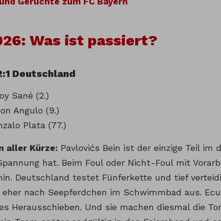
und Gerüchte zum FC Bayern
6: Was ist passiert?
2:1 Deutschland
roy Sané (2.)
son Angulo (9.)
nzalo Plata (77.)
n aller Kürze:
Pavlovićs Bein ist der einzige Teil im
Spannung hat. Beim Foul oder Nicht-Foul mit Vorarb
hin. Deutschland testet Fünferkette und tief vertei
 eher nach Seepferdchen im Schwimmbad aus. Ecua
tes Herausschieben. Und sie machen diesmal die To