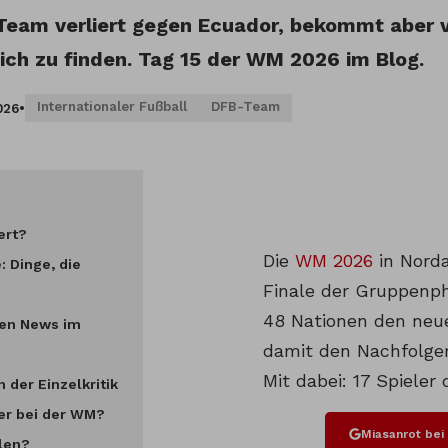
eam verliert gegen Ecuador, bekommt aber vi
ich zu finden. Tag 15 der WM 2026 im Blog.
Internationaler Fußball
DFB-Team
026
•
ert?
Die
WM 2026
in Norda
: Dinge, die
Finale der Gruppenph
48 Nationen den neu
ten News im
damit den Nachfolger
Mit dabei: 17 Spieler
 der Einzelkritik
er bei der WM?
Miasanrot be
llen?