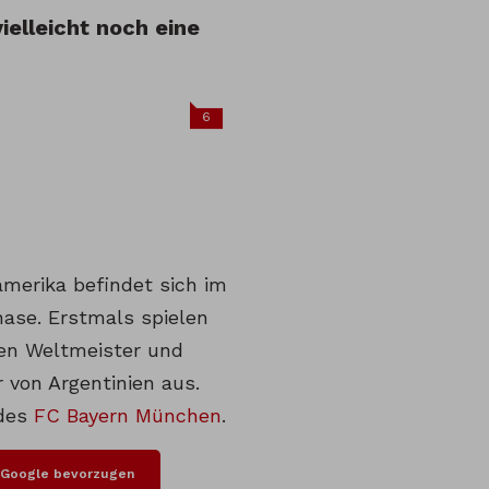
elleicht noch eine
6
merika befindet sich im
ase. Erstmals spielen
en Weltmeister und
 von Argentinien aus.
 des
FC Bayern München
.
i Google bevorzugen