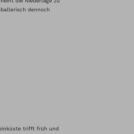
heint die Niederlage zu
ßballerisch dennoch
inküste trifft früh und