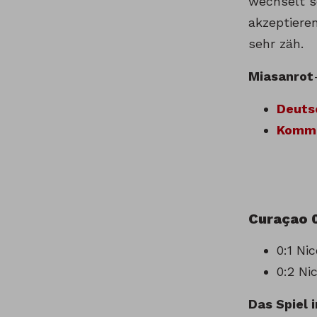
wechselt s
akzeptiere
sehr zäh.
Miasanrot
Deutsc
Komme
Curaçao 
0:1 Nic
0:2 Ni
Das Spiel i