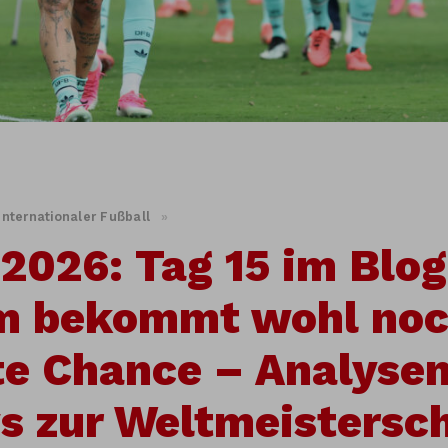
Internationaler Fußball
»
026: Tag 15 im Blo
m bekommt wohl noc
te Chance – Analyse
 zur Weltmeistersc