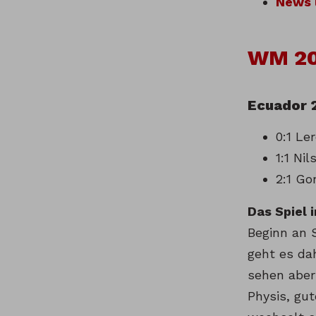
News 
WM 202
Ecuador 
0:1 Le
1:1 Nil
2:1 Go
Das Spiel i
Beginn an 
geht es da
sehen aber
Physis, gu