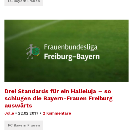
FC Bayern Frauen
Drei Standards für ein Halleluja – so
schlugen die Bayern-Frauen Freiburg
auswärts
Jolle
•
22.02.2017
•
2 Kommentare
FC Bayern Frauen