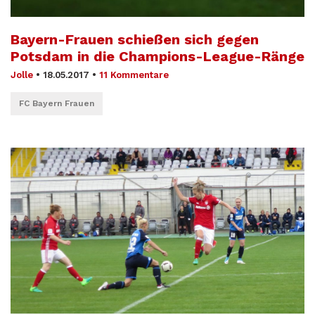
Bayern-Frauen schießen sich gegen
Potsdam in die Champions-League-Ränge
Jolle
•
18.05.2017
•
11 Kommentare
FC Bayern Frauen