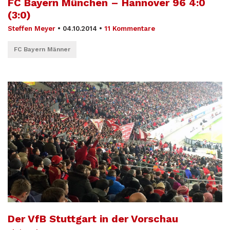
FC Bayern München – Hannover 96 4:0
(3:0)
Steffen Meyer
•
04.10.2014
•
11 Kommentare
FC Bayern Männer
Der VfB Stuttgart in der Vorschau