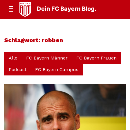
Dein FC Bayern Blog.
Schlagwort:
robben
Alle
FC Bayern Männer
FC Bayern Frauen
Podcast
FC Bayern Campus