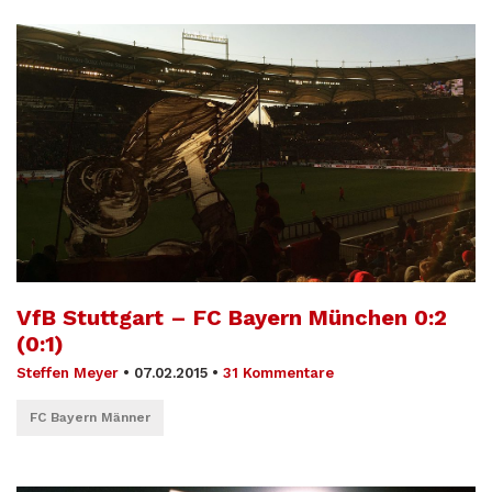
VfB Stuttgart – FC Bayern München 0:2
(0:1)
Steffen Meyer
•
07.02.2015
•
31 Kommentare
FC Bayern Männer