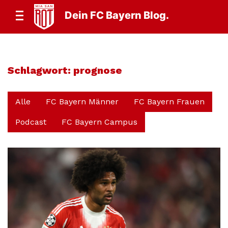
Dein FC Bayern Blog.
Schlagwort:
prognose
Alle
FC Bayern Männer
FC Bayern Frauen
Podcast
FC Bayern Campus