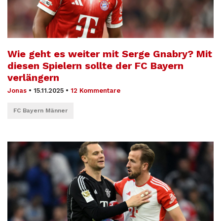
Wie geht es weiter mit Serge Gnabry? Mit
diesen Spielern sollte der FC Bayern
verlängern
Jonas
•
15.11.2025
•
12 Kommentare
FC Bayern Männer