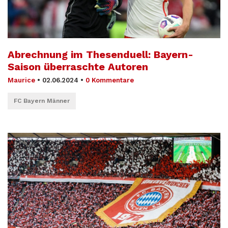
Abrechnung im Thesenduell: Bayern-
Saison überraschte Autoren
Maurice
•
02.06.2024
•
0 Kommentare
FC Bayern Männer