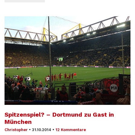
Spitzenspiel? – Dortmund zu Gast in
München
Christopher
•
31.10.2014
•
12 Kommentare