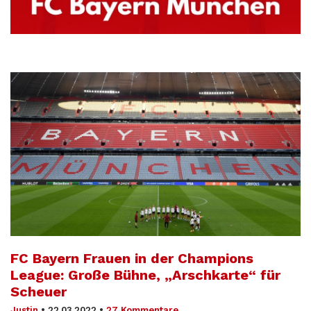
FC Bayern Frauen in der Champions
League: Große Bühne, „Arschkarte“ für
Scheuer
Justin
•
22.03.2022
•
27 Kommentare