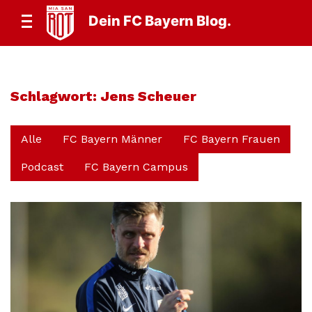
Dein FC Bayern Blog.
Schlagwort:
Jens Scheuer
Alle
FC Bayern Männer
FC Bayern Frauen
Podcast
FC Bayern Campus