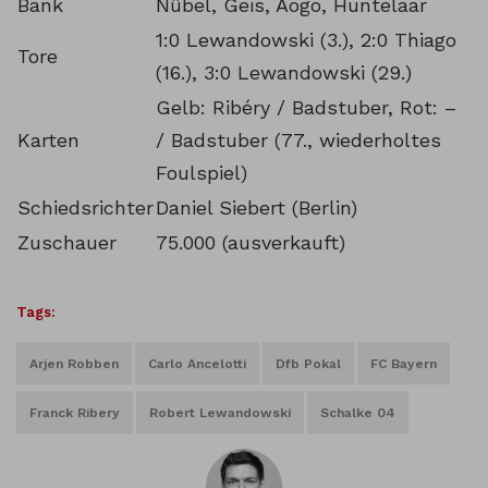
Bank
Nübel, Geis, Aogo, Huntelaar
1:0 Lewandowski (3.), 2:0 Thiago
Tore
(16.), 3:0 Lewandowski (29.)
Gelb: Ribéry / Badstuber, Rot: –
Karten
/ Badstuber (77., wiederholtes
Foulspiel)
Schiedsrichter
Daniel Siebert (Berlin)
Zuschauer
75.000 (ausverkauft)
Tags:
Arjen Robben
Carlo Ancelotti
Dfb Pokal
FC Bayern
Franck Ribery
Robert Lewandowski
Schalke 04