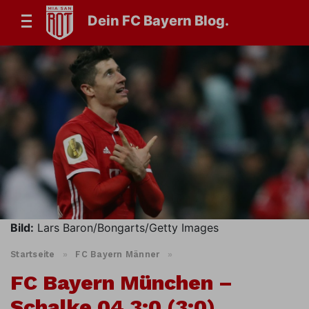
Dein FC Bayern Blog.
Bild:
Lars Baron/Bongarts/Getty Images
Startseite
»
FC Bayern Männer
»
FC Bayern München –
Schalke 04 3:0 (3:0)