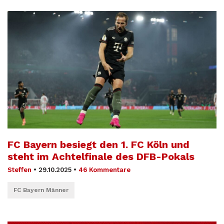
FC Bayern besiegt den 1. FC Köln und
steht im Achtelfinale des DFB-Pokals
Steffen
•
29.10.2025
•
46 Kommentare
FC Bayern Männer