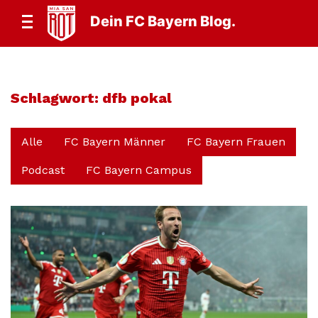
Dein FC Bayern Blog.
Schlagwort:
dfb pokal
Alle
FC Bayern Männer
FC Bayern Frauen
Podcast
FC Bayern Campus