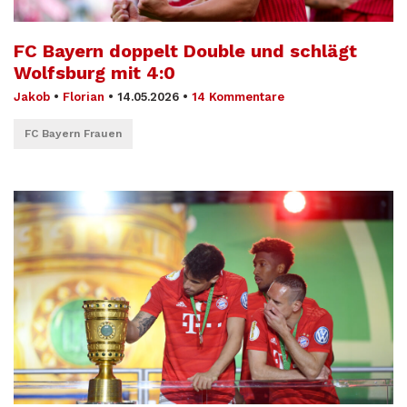
FC Bayern doppelt Double und schlägt
Wolfsburg mit 4:0
Jakob
•
Florian
•
14.05.2026
•
14 Kommentare
FC Bayern Frauen