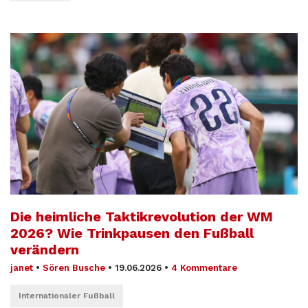
Die heimliche Taktikrevolution der WM
2026? Wie Trinkpausen den Fußball
verändern
janet
•
Sören Busche
•
19.06.2026
•
4 Kommentare
Internationaler Fußball