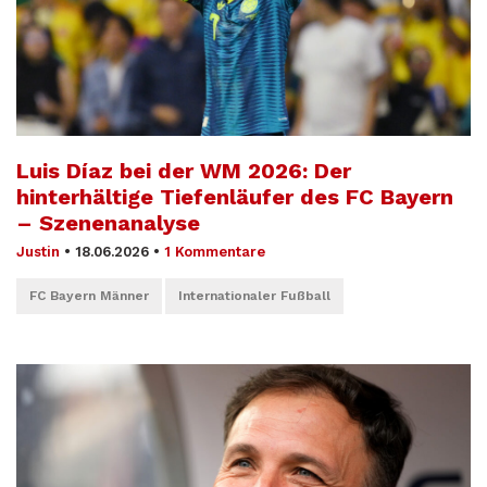
Luis Díaz bei der WM 2026: Der
hinterhältige Tiefenläufer des FC Bayern
– Szenenanalyse
Justin
•
18.06.2026
•
1 Kommentare
FC Bayern Männer
Internationaler Fußball