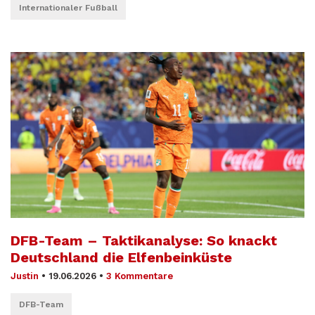
Internationaler Fußball
DFB-Team – Taktikanalyse: So knackt
Deutschland die Elfenbeinküste
Justin
•
19.06.2026
•
3 Kommentare
DFB-Team