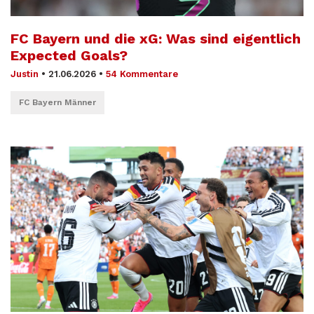
FC Bayern und die xG: Was sind eigentlich
Expected Goals?
Justin
•
21.06.2026
•
54 Kommentare
FC Bayern Männer