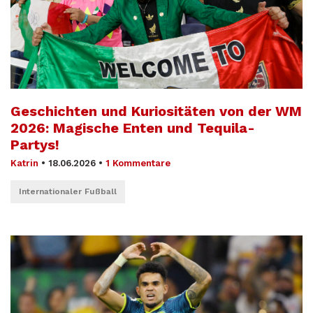
Geschichten und Kuriositäten von der WM
2026: Magische Enten und Tequila-
Partys!
Katrin
•
18.06.2026
•
1 Kommentare
Internationaler Fußball