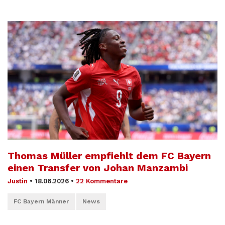
Thomas Müller empfiehlt dem FC Bayern
einen Transfer von Johan Manzambi
Justin
•
18.06.2026
•
22 Kommentare
FC Bayern Männer
News