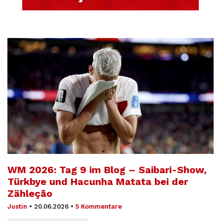
WM 2026: Tag 9 im Blog – Saibari-Show,
Türkbye und Hacunha Matata bei der
Zähleção
Justin
•
20.06.2026
•
5 Kommentare