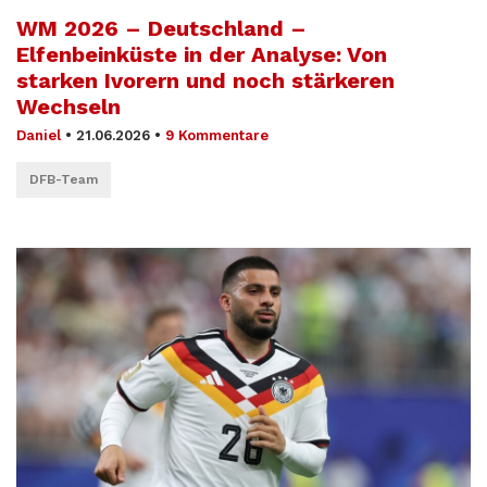
WM 2026 – Deutschland –
Elfenbeinküste in der Analyse: Von
starken Ivorern und noch stärkeren
Wechseln
Daniel
•
21.06.2026
•
9 Kommentare
DFB-Team