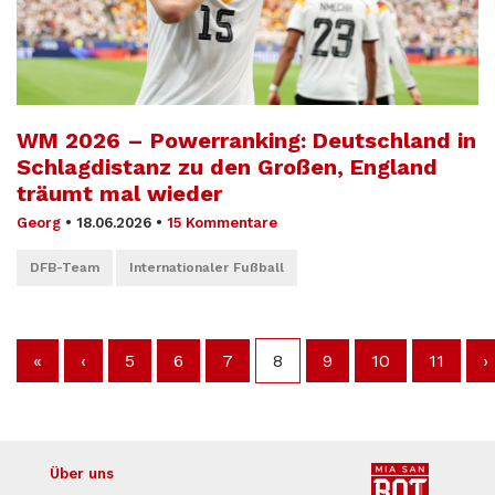
WM 2026 – Powerranking: Deutschland in
Schlagdistanz zu den Großen, England
träumt mal wieder
Georg
•
18.06.2026
•
15 Kommentare
DFB-Team
Internationaler Fußball
«
‹
5
6
7
8
9
10
11
›
Über uns