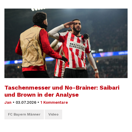
Taschenmesser und No-Brainer: Saibari
und Brown in der Analyse
Jan
•
03.07.2026
•
1 Kommentare
FC Bayern Männer
Video