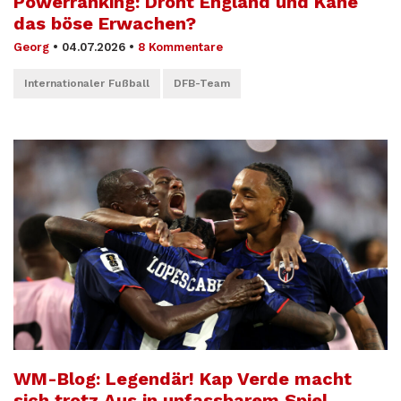
Powerranking: Droht England und Kane
das böse Erwachen?
Georg
•
04.07.2026
•
8 Kommentare
Internationaler Fußball
DFB-Team
WM-Blog: Legendär! Kap Verde macht
sich trotz Aus in unfassbarem Spiel