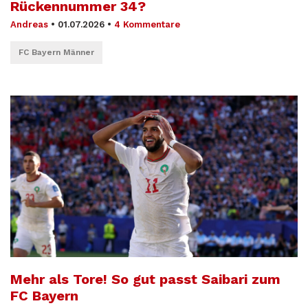
Rückennummer 34?
Andreas
•
01.07.2026
•
4 Kommentare
FC Bayern Männer
Mehr als Tore! So gut passt Saibari zum
FC Bayern