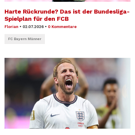
Harte Rückrunde? Das ist der Bundesliga-
Spielplan für den FCB
Florian
•
02.07.2026
•
0 Kommentare
FC Bayern Männer