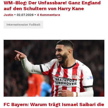
WM-Blog: Der Unfassbare! Ganz England
auf den Schultern von Harry Kane
Justin
•
02.07.2026
•
4 Kommentare
Internationaler Fußball
FC Bayern: Warum trägt Ismael Saibari die