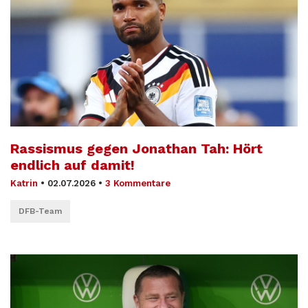
Rassismus gegen Jonathan Tah: Hört
endlich auf damit!
Katrin
•
02.07.2026
•
3 Kommentare
DFB-Team