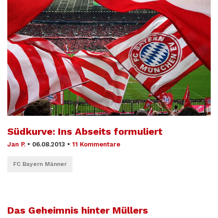
Südkurve: Ins Abseits formuliert
Jan P.
•
06.08.2013
•
11 Kommentare
FC Bayern Männer
Das Geheimnis hinter Müllers