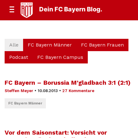
Dein FC Bayern Blog.
Alle
FC Bayern Männer
FC Bayern Frauen
Podcast
FC Bayern Campus
FC Bayern – Borussia M’gladbach 3:1 (2:1)
Steffen Meyer
•
10.08.2013
•
27 Kommentare
FC Bayern Männer
Vor dem Saisonstart: Vorsicht vor