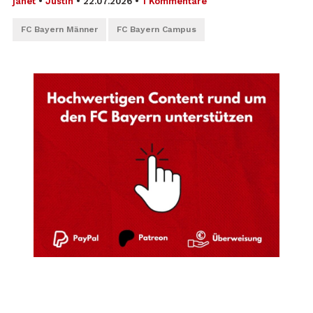
janet
•
Justin
•
22.07.2026
•
1 Kommentare
FC Bayern Männer
FC Bayern Campus