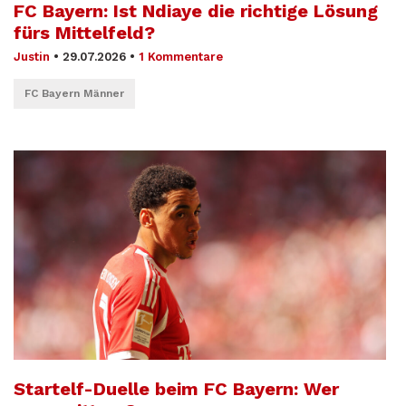
FC Bayern: Ist Ndiaye die richtige Lösung
fürs Mittelfeld?
Justin
•
29.07.2026
•
1 Kommentare
FC Bayern Männer
Startelf-Duelle beim FC Bayern: Wer