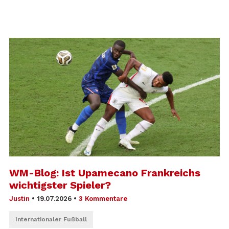
WM-Blog: Ist Upamecano Frankreichs
wichtigster Spieler?
Justin
•
19.07.2026
•
3 Kommentare
Internationaler Fußball