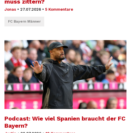
muss zittern?
Jonas
•
27.07.2026
•
5 Kommentare
FC Bayern Männer
Podcast: Wie viel Spanien braucht der FC
Bayern?