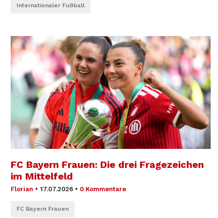
Internationaler Fußball
FC Bayern Frauen: Die drei Fragezeichen
im Mittelfeld
Florian
•
17.07.2026
•
0 Kommentare
FC Bayern Frauen