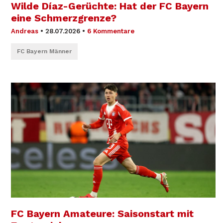
Wilde Díaz-Gerüchte: Hat der FC Bayern
eine Schmerzgrenze?
Andreas
•
28.07.2026
•
6 Kommentare
FC Bayern Männer
FC Bayern Amateure: Saisonstart mit