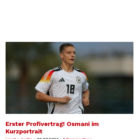
Erster Profivertrag! Osmani im
Kurzportrait