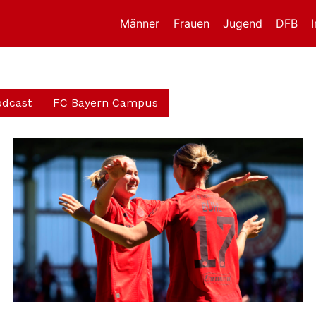
Männer
Frauen
Jugend
DFB
odcast
FC Bayern Campus