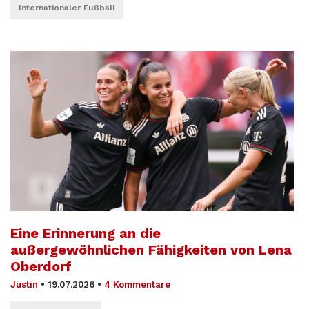
Internationaler Fußball
Eine Erinnerung an die
außergewöhnlichen Fähigkeiten von Lena
Oberdorf
Justin
•
19.07.2026
•
4 Kommentare