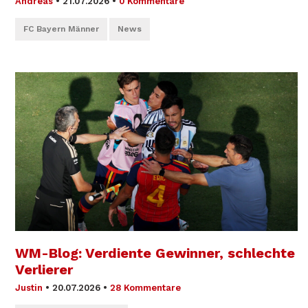
Andreas
•
21.07.2026
•
0 Kommentare
FC Bayern Männer
News
WM-Blog: Verdiente Gewinner, schlechte
Verlierer
Justin
•
20.07.2026
•
28 Kommentare