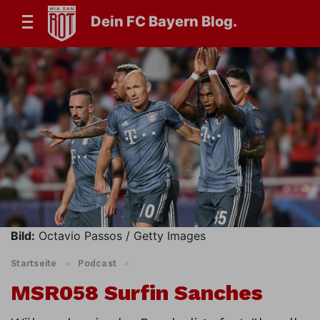
Dein FC Bayern Blog.
Bild:
Octavio Passos / Getty Images
Startseite
»
Podcast
»
MSR058 Surfin Sanches