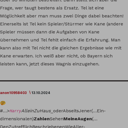
Frage, wer taugt bestens als Ersatz. Tel ist eine
Möglichkeit aber man muss zwei Dinge dabei beachten!
Einerseits ist Tel kein Spieler/Stürmer wie Kane (andere
Spieler müssen dann die Aufgaben von Kane
übernehmen und Tel fehlt einfach die Erfahrung. Man
kann also mit Tel nicht die gleichen Ergebnisse wie mit
Kane erwarten. Ich weiß aber nicht, ob Bayern sich
leisten kann, jetzt dieses Wagnis einzugehen.
anon10958403
13.10.2024
#…>
AlleinZuHaus
_oderAbseitsJener(…Ein-
Harry
dimensionalen)
Zahlen
Sehen
MeineAugen
(…
DenZutrefflichBeschriebenenWieAller-