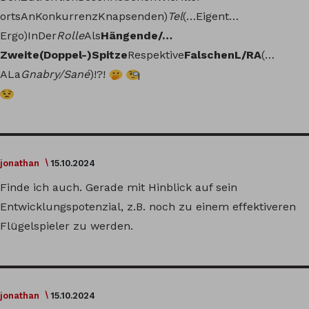
ortsAnKonkurrenzKnapsenden)
Tel
(…Eigent…
Ergo)InDer
Rolle
Als
Hängende/…
Zweite(Doppel-)Spitze
Respektive
FalschenL/RA
(…
ALa
Gnabry/Sané
)!?!
jonathan
15.10.2024
Finde ich auch. Gerade mit Hinblick auf sein
Entwicklungspotenzial, z.B. noch zu einem effektiveren
Flügelspieler zu werden.
jonathan
15.10.2024