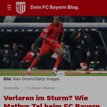
Dein FC Bayern Blog.
Bild:
Alex Grimm/Getty Images
Startseite
»
FC Bayern Männer
»
Verloren im Sturm? Wie
Mathys Tel beim FC Bayern