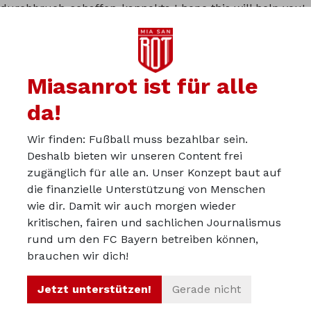
durchbruch-schaffen-kann
okta
I hope this will help you!
Thanks in advance!
Respected community member!
Miasanrot ist für alle
da!
Du kannst in der Miasanrot-
Wir finden: Fußball muss bezahlbar sein.
Deshalb bieten wir unseren Content frei
Kurve mitdiskutieren:
zugänglich für alle an. Unser Konzept baut auf
kurve.miasanrot.de
die finanzielle Unterstützung von Menschen
wie dir. Damit wir auch morgen wieder
kritischen, fairen und sachlichen Journalismus
Über uns
rund um den FC Bayern betreiben können,
Werbepartner werden
brauchen wir dich!
Impressum
Jetzt unterstützen!
Gerade nicht
Datenschutz