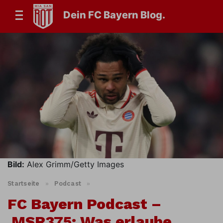
Dein FC Bayern Blog.
Bild:
Alex Grimm/Getty Images
Startseite
»
Podcast
»
FC Bayern Podcast –
MSR375: Was erlaube