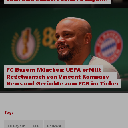
FC Bayern München: UEFA erfüllt
Regelwunsch von Vincent Kompany –
News und Gerüchte zum FCB im Ticker
Tags:
FC Bayern
FCB
Podcast