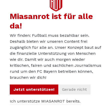
Gestaltungswillens in dieser Frage. Man ist zu lange auf
dem Merkel-Kurs weiter gesegelt und hat die
Miasanrot ist für alle
zunehmend skeptischen Stimmen ignoriert. Im Kern ist
das nicht besonders demokratisch und sogar ein
da!
bisschen rechthaberisch. Wer seine Wählenden nicht
Wir finden: Fußball muss bezahlbar sein.
ernst nimmt, wird sie verlieren - im schlimmsten Fall an
Deshalb bieten wir unseren Content frei
die AfD. Dahin zielte mein obiger Post.
zugänglich für alle an. Unser Konzept baut auf
die finanzielle Unterstützung von Menschen
Noch ein kurzer Oberlehrerbeitrag zur Inflation. Sorry
wie dir. Damit wir auch morgen wieder
dafür, aber das berührt mich in meinem Job immer
kritischen, fairen und sachlichen Journalismus
wieder: Ja, die Inflationsrate ist stark gesunken. Das
rund um den FC Bayern betreiben können,
Preisniveaus dagegen ist für Viele unverändert hoch,
brauchen wir dich!
nachdem die Gehaltsentwicklungen der letzten 2 Jahre
en gros weit hinter den Inflationsraten aus 2022 und
Jetzt unterstützen!
Gerade nicht
2023 zurück geblieben waren. Dafür kann die Regierung
Ich unterstütze MIASANROT bereits.
nichts, es wird ihr aber von den Wählenden angekreidet.