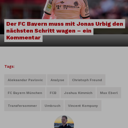
Der FC Bayern muss mit Jonas Urbig den
nächsten Schritt wagen – ein
Kommentar
Tags:
Aleksandar Pavlovic
Analyse
Christoph Freund
FC Bayern München
FCB
Joshua Kimmich
Max Eberl
Transfersommer
Umbruch
Vincent Kompany