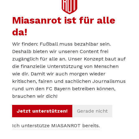
wirklich gelöst ist. Die Nachwirkungen des
Missmanagements sind leider nicht so schnell zu
Miasanrot ist für alle
beseitigen.
da!
Wir finden: Fußball muss bezahlbar sein.
Deshalb bieten wir unseren Content frei
solari
22.07.2024
zugänglich für alle an. Unser Konzept baut auf
Ob Kimmich woanders so viel bekommen würde, wie
die finanzielle Unterstützung von Menschen
wie dir. Damit wir auch morgen wieder
aktuell bei uns? Da bin ich mir nicht sicher. Wenn er
kritischen, fairen und sachlichen Journalismus
wechselt, dann weil er nochmal ins Ausland will. Ob das
rund um den FC Bayern betreiben können,
bei ihm realistisch ist? Wie schon von
@KurtRambis
und
brauchen wir dich!
@herrispezial
erwähnt, ist er bisher weder
verletzungsanfällig, noch besonders von Geschwindigkeit
Jetzt unterstützen!
Gerade nicht
abhängig. Jedenfalls eine spannende Personalie. Wie in
Ich unterstütze MIASANROT bereits.
meinem ersten Post erwähnt, gehört er zu den
erfahrenen Spielern, die bereits ein paar Jahre auf hohen