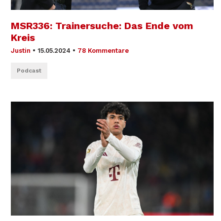
MSR336: Trainersuche: Das Ende vom
Kreis
Justin
•
15.05.2024
•
78 Kommentare
Podcast