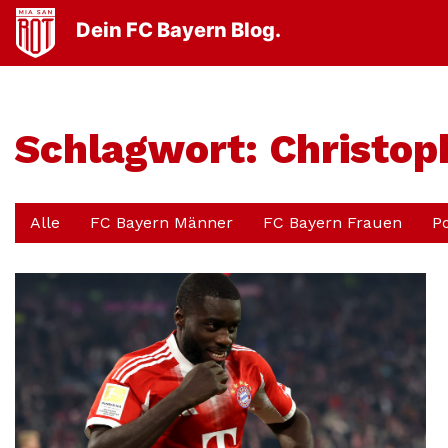
Dein FC Bayern Blog.
Schlagwort:
Christop
Alle
FC Bayern Männer
FC Bayern Frauen
P