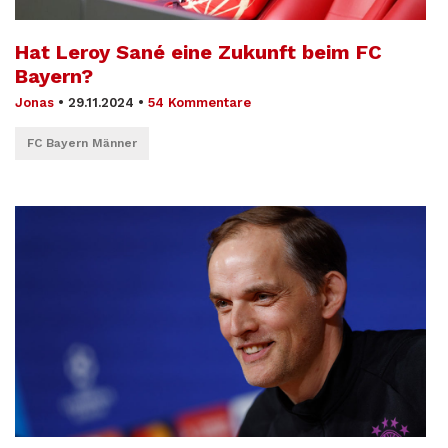
Hat Leroy Sané eine Zukunft beim FC
Bayern?
Jonas
•
29.11.2024
•
54 Kommentare
FC Bayern Männer