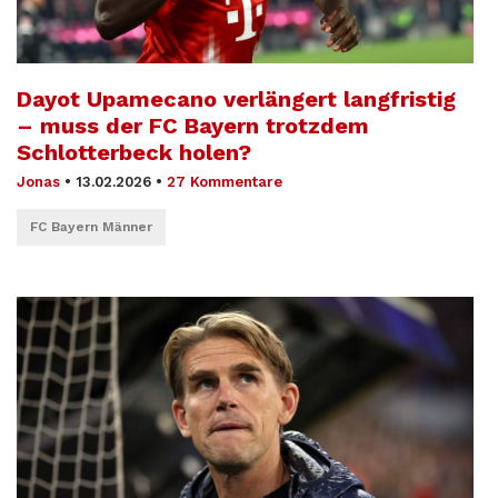
Dayot Upamecano verlängert langfristig
– muss der FC Bayern trotzdem
Schlotterbeck holen?
Jonas
•
13.02.2026
•
27 Kommentare
FC Bayern Männer