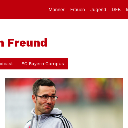
Männer
Frauen
Jugend
DFB
h Freund
odcast
FC Bayern Campus