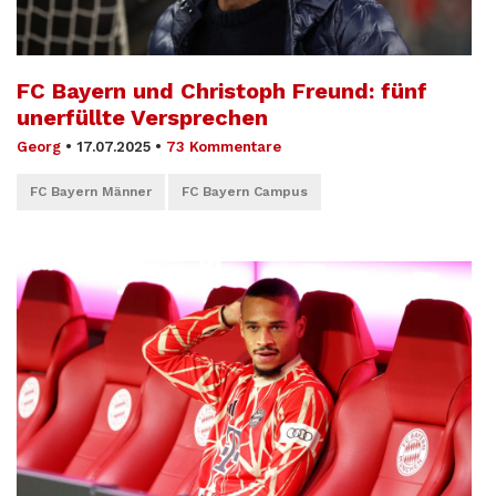
FC Bayern und Christoph Freund: fünf
unerfüllte Versprechen
Georg
•
17.07.2025
•
73 Kommentare
FC Bayern Männer
FC Bayern Campus