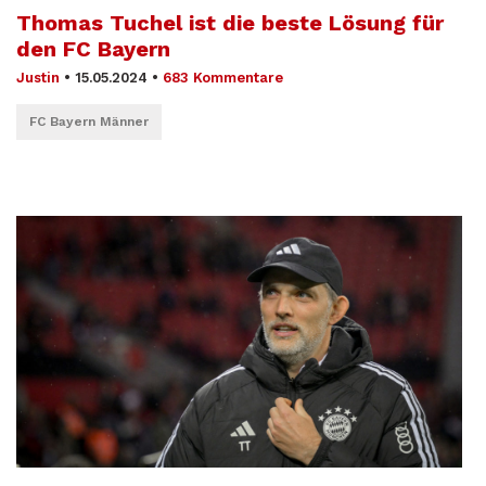
Thomas Tuchel ist die beste Lösung für
den FC Bayern
Justin
•
15.05.2024
•
683 Kommentare
FC Bayern Männer