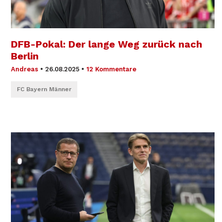
DFB-Pokal: Der lange Weg zurück nach
Berlin
Andreas
•
26.08.2025
•
12 Kommentare
FC Bayern Männer