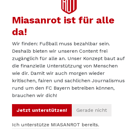
schnelleren Stürmerin) können die Bayern in der
UWCL nächste Saison deutlich besser abschneiden
Miasanrot ist für alle
und sie gewinnen.
da!
Ich komm auf dich zurück - in 13 Monaten
!
Wir finden: Fußball muss bezahlbar sein.
Assandro_Journey:
Deshalb bieten wir unseren Content frei
zugänglich für alle an. Unser Konzept baut auf
Ich finde die Behauptung, Bayern könne die UWCL
die finanzielle Unterstützung von Menschen
allein durch eine Budgeterhöhung gewinnen, dumm.
wie dir. Damit wir auch morgen wieder
Absolut richtig. Habe ich hier so simpel aber auch noch
kritischen, fairen und sachlichen Journalismus
rund um den FC Bayern betreiben können,
nicht gelesen.
brauchen wir dich!
Assandro_Journey:
Jetzt unterstützen!
Gerade nicht
Bayern geht einen anderen Weg (wie Barça). Sie
Ich unterstütze MIASANROT bereits.
wollen nicht einfach nur Stars kaufen und Geld
ausgeben, sondern die Spielidentität und die