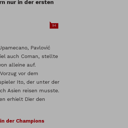
n nur in der ersten
94
 Upamecano, Pavlović
piel auch Coman, stellte
on alleine auf.
n Vorzug vor dem
pieler Ito, der unter der
ch Asien reisen musste.
n erhielt Dier den
 in der Champions