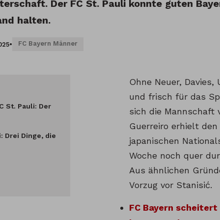
terschaft. Der FC St. Pauli konnte guten Bayer
and halten.
FC Bayern Männer
025
•
Ohne Neuer, Davies,
und frisch für das S
 St. Pauli: Der
sich die Mannschaft v
Guerreiro erhielt de
: Drei Dinge, die
japanischen Nationals
Woche noch quer dur
Aus ähnlichen Gründe
Vorzug vor Stanisić.
FC Bayern scheitert