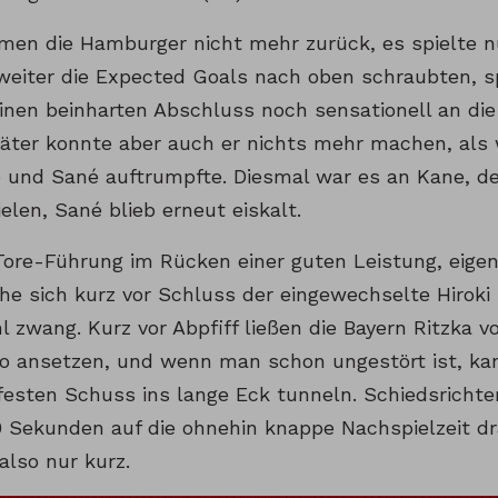
men die Hamburger nicht mehr zurück, es spielte n
weiter die Expected Goals nach oben schraubten, sp
 einen beinharten Abschluss noch sensationell an die 
äter konnte aber auch er nichts mehr machen, als 
e und Sané auftrumpfte. Diesmal war es an Kane, d
elen, Sané blieb erneut eiskalt.
Tore-Führung im Rücken einer guten Leistung, eigen
he sich kurz vor Schluss der eingewechselte Hiroki 
l zwang. Kurz vor Abpfiff ließen die Bayern Ritzka v
lo ansetzen, und wenn man schon ungestört ist, k
festen Schuss ins lange Eck tunneln. Schiedsricht
0 Sekunden auf die ohnehin knappe Nachspielzeit dra
also nur kurz.