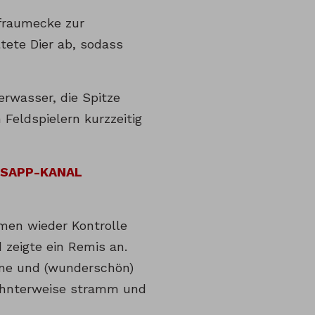
afraumecke zur
tete Dier ab, sodass
erwasser, die Spitze
n Feldspielern kurzzeitig
TSAPP-KANAL
hmen wieder Kontrolle
zeigte ein Remis an.
ane und (wunderschön)
wohnterweise stramm und