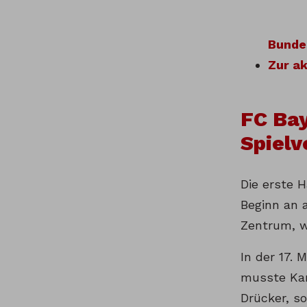
Bunde
Zur a
FC Bay
Spielv
Die erste H
Beginn an a
Zentrum, wä
In der 17. 
musste Kan
Drücker, s