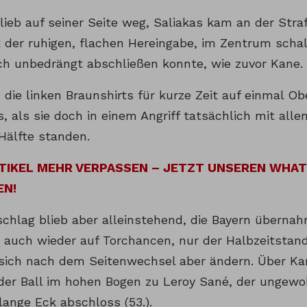
blieb auf seiner Seite weg, Saliakas kam an der Str
t der ruhigen, flachen Hereingabe, im Zentrum schal
ch unbedrängt abschließen konnte, wie zuvor Kane.
die linken Braunshirts für kurze Zeit auf einmal Ob
s, als sie doch in einem Angriff tatsächlich mit alle
Hälfte standen.
RTIKEL MEHR VERPASSEN – JETZT UNSEREN WHA
EN!
schlag blieb aber alleinstehend, die Bayern überna
auch wieder auf Torchancen, nur der Halbzeitstand 
 sich nach dem Seitenwechsel aber ändern. Über K
der Ball im hohen Bogen zu Leroy Sané, der unge
 lange Eck abschloss (53.).