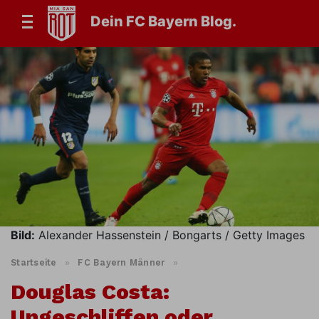
Dein FC Bayern Blog.
Bild:
Alexander Hassenstein / Bongarts / Getty Images
Startseite
»
FC Bayern Männer
»
Douglas Costa:
Ungeschliffen oder