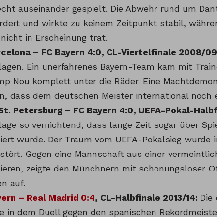
echt auseinander gespielt. Die Abwehr rund um Dan
rdert und wirkte zu keinem Zeitpunkt stabil, währe
 nicht in Erscheinung trat.
celona – FC Bayern 4:0, CL-Viertelfinale 2008/09
lagen. Ein unerfahrenes Bayern-Team kam mit Trai
p Nou komplett unter die Räder. Eine Machtdemon
n, dass dem deutschen Meister international noch e
St. Petersburg – FC Bayern 4:0, UEFA-Pokal-Halb
lage so vernichtend, dass lange Zeit sogar über Spi
iert wurde. Der Traum vom UEFA-Pokalsieg wurde i
rstört. Gegen eine Mannschaft aus einer vermeintlic
lieren, zeigte den Münchnern mit schonungsloser Of
n auf.
ern – Real Madrid 0:4
, CL-Halbfinale 2013/14:
Die
te in dem Duell gegen den spanischen Rekordmeiste