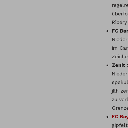
regelr
überfo
Ribéry
FC Bar
Nieder
im Cam
Zeiche
Zenit 
Nieder
spekul
jäh ze
zu ver
Grenze
FC Bay
gipfel