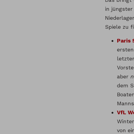
in jüngster
Niederlage
Spiele zu f
Paris 
ersten
letzte
Vorste
aber
n
dem Sp
Boaten
Mannsc
VfL Wo
Winter
von ei