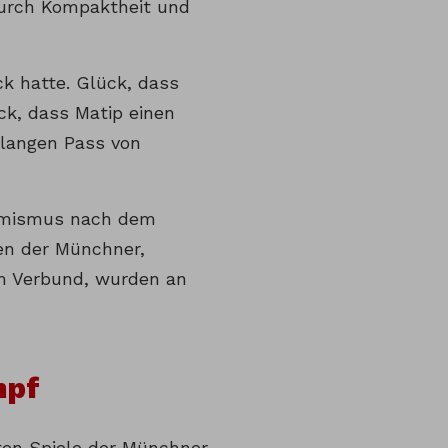
durch Kompaktheit und
k hatte. Glück, dass
ck, dass Matip einen
 langen Pass von
timismus nach dem
en der Münchner,
im Verbund, wurden an
mpf
ten Spiele der Münchner