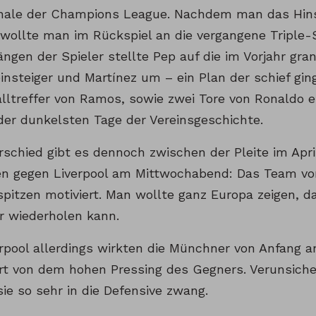
nale der Champions League. Nachdem man das Hinsp
 wollte man im Rückspiel an die vergangene Triple
ängen der Spieler stellte Pep auf die im Vorjahr gr
nsteiger und Martínez um – ein Plan der schief gin
lltreffer von Ramos, sowie zwei Tore von Ronaldo 
der dunkelsten Tage der Vereinsgeschichte.
rschied gibt es dennoch zwischen der Pleite im Apr
n gegen Liverpool am Mittwochabend: Das Team von
rspitzen motiviert. Man wollte ganz Europa zeigen, 
r wiederholen kann.
rpool allerdings wirkten die Münchner von Anfang an
rt von dem hohen Pressing des Gegners. Verunsiche
ie so sehr in die Defensive zwang.