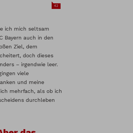
42
e ich mich seltsam
C Bayern auch in den
oßen Ziel, dem
cheitert, doch dieses
nders – irgendwie leer.
ingen viele
danken und meine
ich mehrfach, als ob ich
scheidens durchleben
Aber das