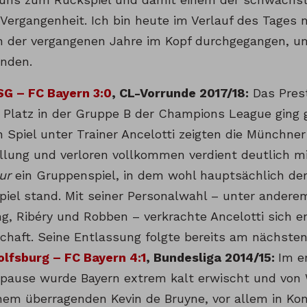
 Vergangenheit. Ich bin heute im Verlauf des Tages
n der vergangenen Jahre im Kopf durchgegangen, 
inden.
SG – FC Bayern 3:0
, CL-Vorrunde 2017/18:
Das Pres
 Platz in der Gruppe B der Champions League ging g
n Spiel unter Trainer Ancelotti zeigten die Münchner
llung und verloren vollkommen verdient deutlich m
ur
ein Gruppenspiel, in dem wohl hauptsächlich der
iel stand. Mit seiner Personalwahl – unter ander
g, Ribéry und Robben – verkrachte Ancelotti sich e
haft. Seine Entlassung folgte bereits am nächsten
lfsburg – FC Bayern 4:1
, Bundesliga 2014/15:
Im e
pause wurde Bayern extrem kalt erwischt und von 
nem überragenden Kevin de Bruyne, vor allem in Kon