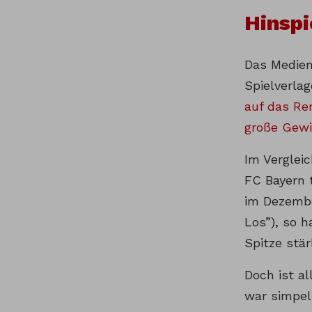
Hinspi
Das Medien
Spielverla
auf das Re
große Gewi
Im Verglei
FC Bayern 
im Dezembe
Los”), so 
Spitze stä
Doch ist a
war simpel