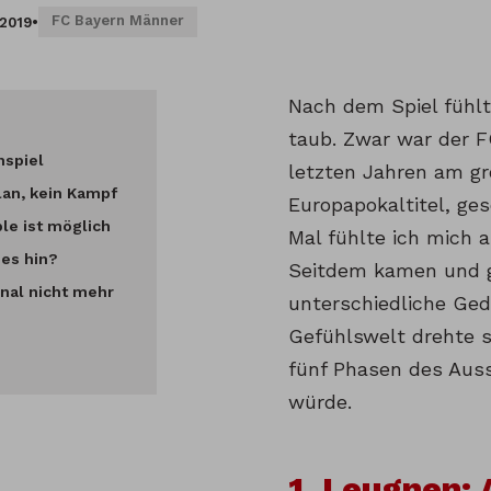
FC Bayern Männer
.2019
•
Nach dem Spiel fühlt
taub. Zwar war der F
nspiel
letzten Jahren am gr
lan, kein Kampf
Europapokaltitel, ges
le ist möglich
Mal fühlte ich mich a
 es hin?
Seitdem kamen und g
onal nicht mehr
unterschiedliche Ge
Gefühlswelt drehte s
fünf Phasen des Aus
würde.
1. Leugnen: 