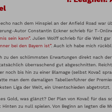
el
echo nach dem Hinspiel an der Anfield Road war üb
gerung-Autor Constantin Eckner schrieb für T-Onli
mis sein kann”
. Julien Wolff schrieb für die Welt ga
nner bei den Bayern ist”
. Auch ich habe mich rückbl
ch zu den schlimmsten Erwartungen direkt nach der
tatsächlich überraschend gut abgeschnitten. Reich
r noch bis hin zu einer Blamage (selbst Kovač sp
hatte man dem damaligen Tabellenführer der Premier
rksten Liga der Welt, ein Unentschieden abgetrotzt.
lles Gold, was glänzt? Der Plan von Kovač für das s
: Hinten zu null spielen. Von Beginn an legten die 