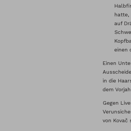
Halbfi
hatte,
auf Dr
Schwei
Kopfba
einen 
Einen Unte
Ausscheide
in die Haa
dem Vorjah
Gegen Live
Verunsiche
von Kovač s