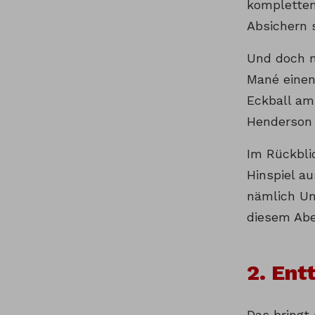
kompletten
Absichern 
Und doch m
Mané einen
Eckball am
Henderson 
Im Rückbli
Hinspiel a
nämlich Un
diesem Abe
2. Ent
Das bringt