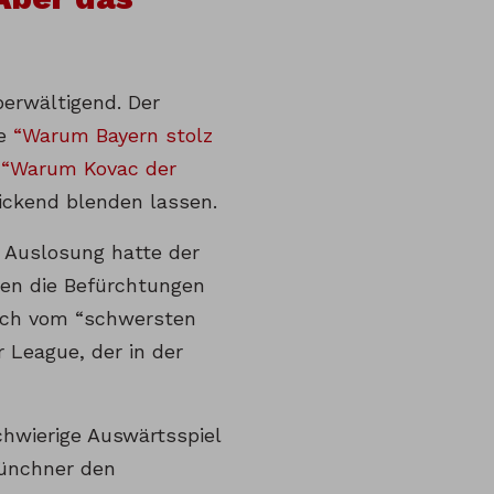
erwältigend. Der
ne
“Warum Bayern stolz
r
“Warum Kovac der
ickend blenden lassen.
 Auslosung hatte der
ten die Befürchtungen
rach vom “schwersten
 League, der in der
chwierige Auswärtsspiel
Münchner den