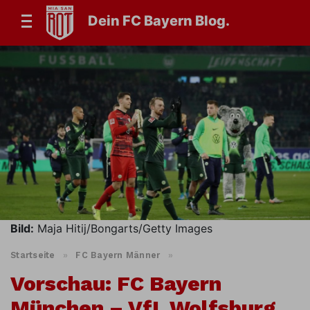
Dein FC Bayern Blog.
Bild:
Maja Hitij/Bongarts/Getty Images
Startseite
»
FC Bayern Männer
»
Vorschau: FC Bayern
München – VfL Wolfsburg