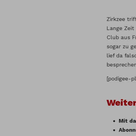
Zirkzee tri
Lange Zeit
Club aus Fr
sogar zu g
lief da fal
besprechen
[podigee-p
Weiter
Mit da
Abonn