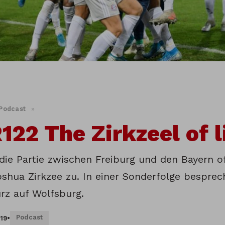
Podcast
»
22 The Zirkzeel of l
 die Partie zwischen Freiburg und den Bayern 
oshua Zirkzee zu. In einer Sonderfolge besprec
urz auf Wolfsburg.
Podcast
019
•