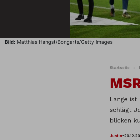
Bild:
Matthias Hangst/Bongarts/Getty Images
Startseite
»
MSR1
Lange ist
schlägt J
blicken k
Justin
•
20.12.2