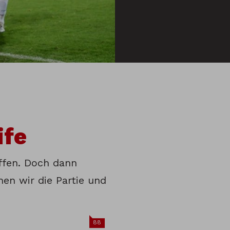
ife
offen. Doch dann
hen wir die Partie und
88