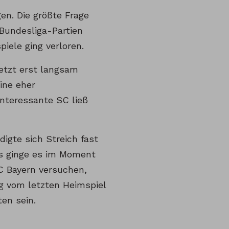
en. Die größte Frage
2 Bundesliga-Partien
iele ging verloren.
jetzt erst langsam
ine eher
interessante SC ließ
igte sich Streich fast
rs ginge es im Moment
C Bayern versuchen,
ng vom letzten Heimspiel
en sein.