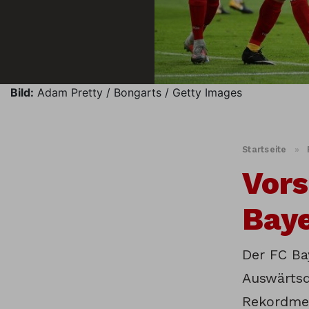
Bild:
Adam Pretty / Bongarts / Getty Images
Startseite
»
Vors
Bay
Der FC Bay
Auswärtsd
Rekordmeis