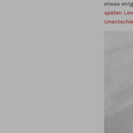
etwas entg
späten Lew
Unentschi