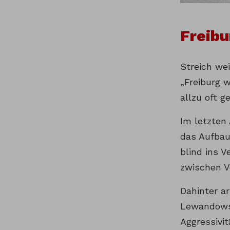
Freibu
Streich we
„Freiburg w
allzu oft g
Im letzten
das Aufbau
blind ins V
zwischen V
Dahinter a
Lewandowsk
Aggressivit