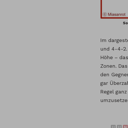
So
Im dargeste
und 4-4-2.
Höhe – das
Zonen. Das
den Gegner
gar Überza
Regel ganz 
umzusetzen