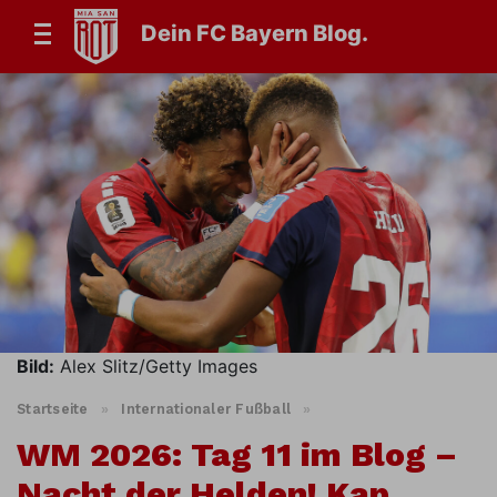
Dein FC Bayern Blog.
Bild:
Alex Slitz/Getty Images
Startseite
»
Internationaler Fußball
»
WM 2026: Tag 11 im Blog –
Nacht der Helden! Kap