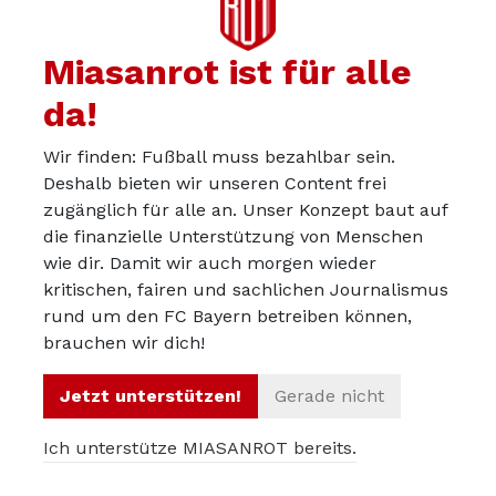
Argentinien vs. Österreich (19 Uhr,
ARD
)
Miasanrot ist für alle
Frankreich vs. Irak (23 Uhr,
ARD
)
da!
Norwegen vs. Senegal (2 Uhr, nur
MagentaTV
)
Wir finden: Fußball muss bezahlbar sein.
Jordanien vs. Algerien (5 Uhr,
ZDF
)
Deshalb bieten wir unseren Content frei
zugänglich für alle an. Unser Konzept baut auf
MagentaTV
überträgt zudem alle Spiele der
die finanzielle Unterstützung von Menschen
WM.
wie dir. Damit wir auch morgen wieder
kritischen, fairen und sachlichen Journalismus
Alle Hintergründe zur WM 2026 findet ihr in
rund um den FC Bayern betreiben können,
brauchen wir dich!
Form von Taktikanalysen zum DFB-Team, den
Spielern des FC Bayern München und zur
Jetzt unterstützen!
Gerade nicht
Weltmeisterschaft generell auf unserer großen
Übersichtsseite:
WM 2026: Taktiken, Analysen
Ich unterstütze MIASANROT bereits.
und die Bayern-Achse im DFB-Team und im