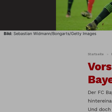
Bild:
Sebastian Widmann/Bongarts/Getty Images
Startseite
»
Vors
Bay
Der FC Ba
hintereina
Und doch i