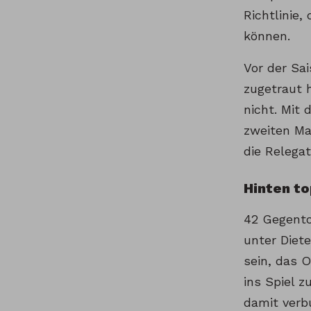
Richtlinie,
können.
Vor der Sa
zugetraut h
nicht. Mit 
zweiten Ma
die Relegat
Hinten to
42 Gegento
unter Diet
sein, das 
ins Spiel z
damit verb