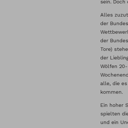
sein. Doch 
Alles zuzut
der Bundesl
Wettbewerb
der Bundesl
Tore) steh
der Liebli
Wölfen 20-m
Wochenende
alle, die 
kommen.
Ein hoher 
spielten d
und ein Une