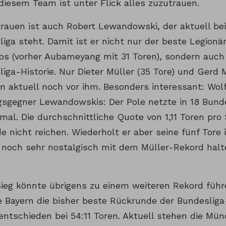
diesem Team ist unter Flick alles zuzutrauen.
rauen ist auch Robert Lewandowski, der aktuell bei 
iga steht. Damit ist er nicht nur der beste Legion
s (vorher Aubameyang mit 31 Toren), sondern auch 
iga-Historie. Nur Dieter Müller (35 Tore) und Gerd 
en aktuell noch vor ihm. Besonders interessant: Wol
ngsgegner Lewandowskis: Der Pole netzte in 18 Bund
al. Die durchschnittliche Quote von 1,11 Toren pro
 nicht reichen. Wiederholt er aber seine fünf Tore 
es noch sehr nostalgisch mit dem Müller-Rekord halt
Sieg könnte übrigens zu einem weiteren Rekord führe
ie Bayern die bisher beste Rückrunde der Bundesliga
ntschieden bei 54:11 Toren. Aktuell stehen die Mün