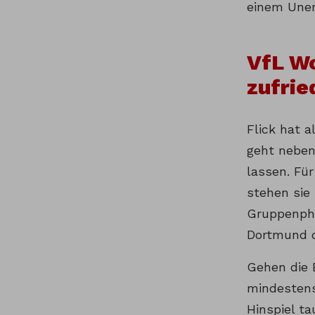
einem Unen
VfL Wo
zufrie
Flick hat 
geht neben
lassen. Fü
stehen sie 
Gruppenpha
Dortmund d
Gehen die B
mindestens
Hinspiel t