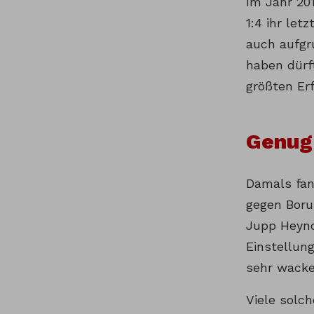
Im Jahr 201
1:4 ihr let
auch aufgr
haben dürft
größten Erf
Genug 
Damals fan
gegen Boru
Jupp Heync
Einstellun
sehr wackel
Viele solch