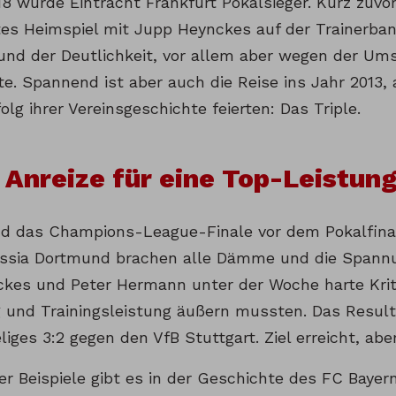
8 wurde Eintracht Frankfurt Pokalsieger. Kurz zuvor
ztes Heimspiel mit Jupp Heynckes auf der Trainerban
und der Deutlichkeit, vor allem aber wegen der U
e. Spannend ist aber auch die Reise ins Jahr 2013, 
olg ihrer Vereinsgeschichte feierten: Das Triple.
Anreize für eine Top-Leistun
d das Champions-League-Finale vor dem Pokalfinal
ssia Dortmund brachen alle Dämme und die Spannun
kes und Peter Hermann unter der Woche harte Krit
g und Trainingsleistung äußern mussten. Das Resul
iges 3:2 gegen den VfB Stuttgart. Ziel erreicht, aber 
er Beispiele gibt es in der Geschichte des FC Bayer