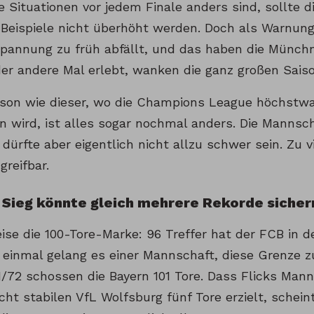
e Situationen vor jedem Finale anders sind, sollte 
Beispiele nicht überhöht werden. Doch als Warnung 
pannung zu früh abfällt, und das haben die Münch
der andere Mal erlebt, wanken die ganz großen Saiso
aison wie dieser, wo die Champions League höchstw
n wird, ist alles sogar nochmal anders. Die Mannsc
 dürfte aber eigentlich nicht allzu schwer sein. Zu v
greifbar.
 Sieg könnte gleich mehrere Rekorde sicher
ise die 100-Tore-Marke: 96 Treffer hat der FCB in d
r einmal gelang es einer Mannschaft, diese Grenze z
1/72 schossen die Bayern 101 Tore. Dass Flicks Man
cht stabilen VfL Wolfsburg fünf Tore erzielt, schei