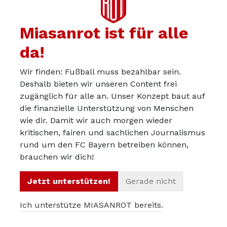
Duellen hagelte es für den ehemaligen
Bayern-Stürmer 14 Niederlagen. Immerhin
Miasanrot ist für alle
konnte er die anderen beiden Spiele für
da!
sich entscheiden.
Wir finden: Fußball muss bezahlbar sein.
Deshalb bieten wir unseren Content frei
Fünf Thesen zum Spiel
zugänglich für alle an. Unser Konzept baut auf
die finanzielle Unterstützung von Menschen
Die Bayern kassieren kein Tor.
wie dir. Damit wir auch morgen wieder
kritischen, fairen und sachlichen Journalismus
Lewandowski beendet seine unfassbar
rund um den FC Bayern betreiben können,
lange Durststrecke von einem Spiel und
brauchen wir dich!
trifft mindestens ein Mal.
Arjen Robben wird wieder an mindestens
Jetzt unterstützen!
Gerade nicht
einem Treffer direkt beteiligt sein.
Ich unterstütze MIASANROT bereits.
Es fallen mehr als drei Tore.
Der Schiedsrichter wird die gelbe Karte