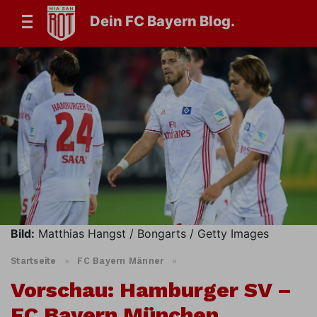
Dein FC Bayern Blog.
Bild:
Matthias Hangst / Bongarts / Getty Images
Startseite
»
FC Bayern Männer
»
Vorschau: Hamburger SV –
FC Bayern München