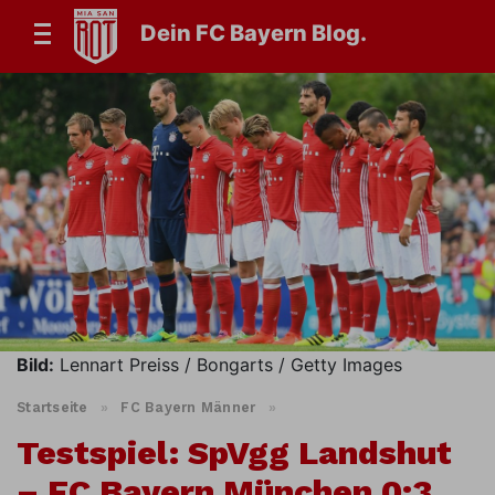
Dein FC Bayern Blog.
Bild:
Lennart Preiss / Bongarts / Getty Images
Startseite
»
FC Bayern Männer
»
Testspiel: SpVgg Landshut
– FC Bayern München 0:3