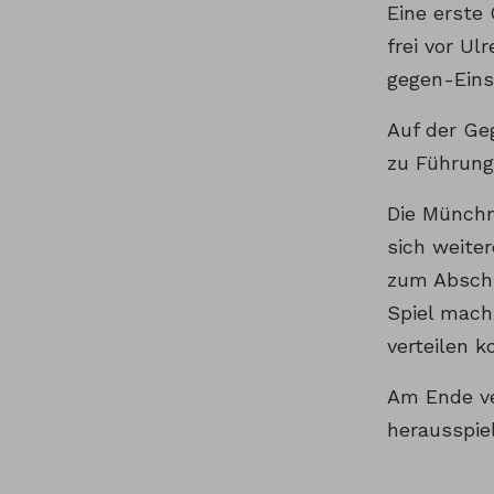
Eine erste
frei vor U
gegen-Eins 
Auf der Ge
zu Führung,
Die Münchn
sich weite
zum Abschl
Spiel macht
verteilen k
Am Ende ve
herausspie