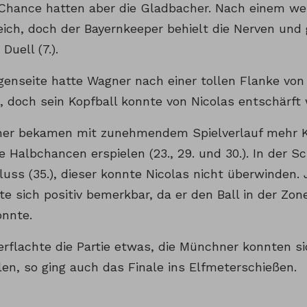
 Chance hatten aber die Gladbacher. Nach einem we
lreich, doch der Bayernkeeper behielt die Nerven un
Duell (7.).
genseite hatte Wagner nach einer tollen Flanke von
 doch sein Kopfball konnte von Nicolas entschärft w
er bekamen mit zunehmendem Spielverlauf mehr K
re Halbchancen erspielen (23., 29. und 30.). In der
uss (35.), dieser konnte Nicolas nicht überwinden.
e sich positiv bemerkbar, da er den Ball in der Zon
onnte.
rflachte die Partie etwas, die Münchner konnten s
len, so ging auch das Finale ins Elfmeterschießen.