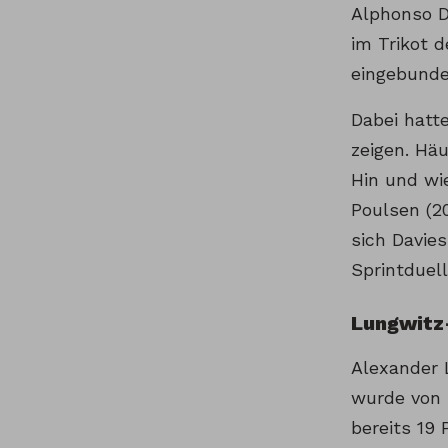
Alphonso D
im Trikot 
eingebunden
Dabei hatte
zeigen. Hä
Hin und wie
Poulsen (20
sich Davie
Sprintduel
Lungwitz
Alexander 
wurde von T
bereits 19