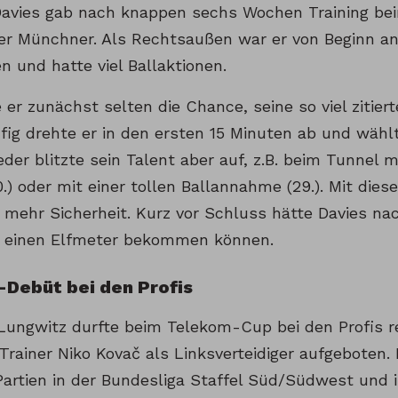
avies gab nach knappen sechs Wochen Training be
der Münchner. Als Rechtsaußen war er von Beginn an 
 und hatte viel Ballaktionen.
 er zunächst selten die Chance, seine so viel zitiert
ufig drehte er in den ersten 15 Minuten ab und wähl
der blitzte sein Talent aber auf, z.B. beim Tunnel 
.) oder mit einer tollen Ballannahme (29.). Mit dies
s mehr Sicherheit. Kurz vor Schluss hätte Davies 
l einen Elfmeter bekommen können.
-Debüt bei den Profis
Lungwitz durfte beim Telekom-Cup bei den Profis r
rainer Niko Kovač als Linksverteidiger aufgeboten. 
 Partien in der Bundesliga Staffel Süd/Südwest und 