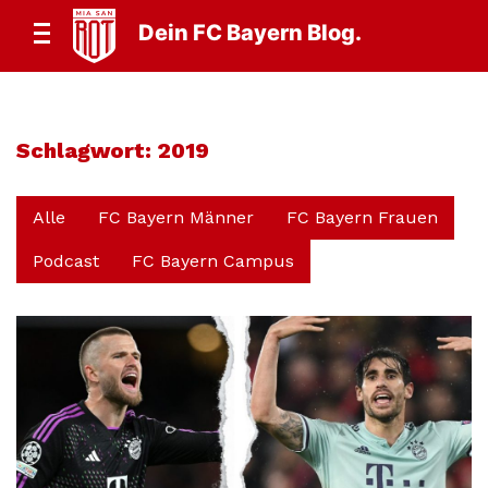
Dein FC Bayern Blog.
Schlagwort:
2019
Alle
FC Bayern Männer
FC Bayern Frauen
Podcast
FC Bayern Campus